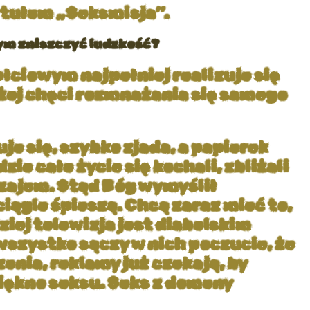
tytułem „Seksmisja”.
cym zniszczyć ludzkość?
łciowym najpełniej realizuje się
ożej chęci rozmnażania się samego
je się, szybko zjada, a papierek
ie całe życie się kochali, zbliżali
wzajem. Stąd Bóg wymyślił
iągle śpieszą. Chcą zaraz mieć to,
dziej telewizja jest diabelskim
wszystko sączy w nich poczucie, że
zenia, reklamy już czekają, by
piękno seksu. Seks z domeny