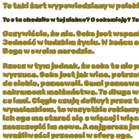
To taki żart wypowiedziany w polski
To o to chodziło w tej ziabce? O seksmisję?
Oczywiście, że nie. Seks jest wspa
Jedność w ludzkim życiu. W końcu o
Boga w swoim narodzie.
Rzecz w tym jednak, że seks to nie 
wyrzuca. Seks jest jak wino, potrzeb
do siebie, poznawali. Sami poznawa
sakrament małżeństwa. To długa węd
co inni. Ciągle czują deficyt przez 
wynalazkiem, te wszystkie reklamy,
ich ego ma starać się o więcej i wię
zaszczepić im nowe. A najgorsza je
wrażliwości przenosi w sferę ego.