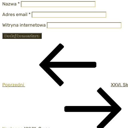
Nazwa
*
Adres email
*
Witryna internetowa
Nawigacja
Poprzedni
wpis
wpisu
Poprzedni
XXVI. S
Następny
wpis