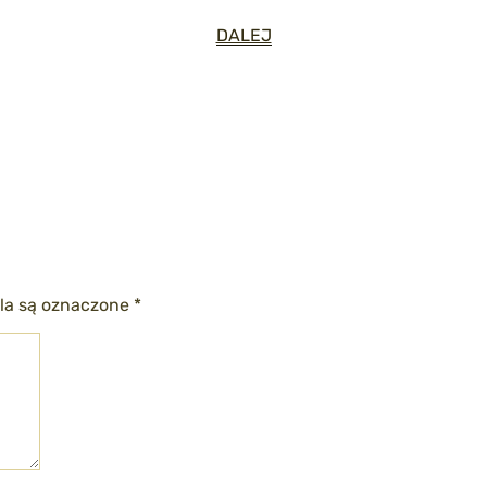
DALEJ
a są oznaczone
*