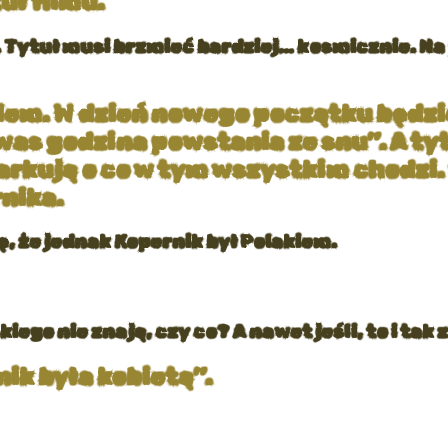
uł filmu.
. Tytuł musi brzmieć bardziej… kosmicznie. Na 
olem. W dzień nowego początku będz
was godzina powstania ze snu”. A t
arkują o co w tym wszystkim chodzi.
nika.
, że jednak Kopernik był Polakiem.
kiego nie znają, czy co? A nawet jeśli, to i t
ik była kobietą”.