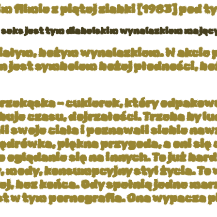
m filmie z piątej ziabki [1983] pod 
 To seks jest tym diabelskim wynalazkiem mają
niałym, bożym wynalazkiem. W akcie p
n jest symbolem bożej płodności, b
przekąska – cukierek, który odpakowu
uje czasu, dojrzałości. Trzeba by ludz
li swoje ciała i poznawali siebie na
rówka, piękna przygoda, a oni się c
to oglądanie się na innych. To już bar
 mody, konsumpcyjny styl życia. To 
cej, bez końca. Gdy spełnią jedne mar
st w tym pornografia. Ona wypacza 