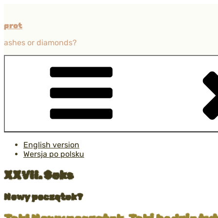
Przejdź
do
prot
treści
ashes or diamonds?
English version
Wersja po polsku
XXVII. Seks
Nowy początek?