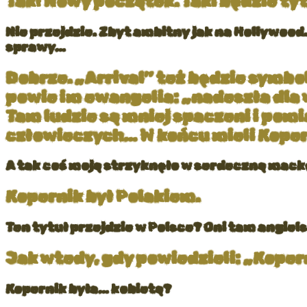
Tak! Nowy początek. Taki będzie tyt
Nie przejdzie. Zbyt ambitny jak na Hollywood
sprawy…
Dobrze. „Arrival” też będzie symb
powie im ewangelia: „nadeszła dla 
Tam ludzie są mniej spaczeni i pomi
człowieczych… W końcu mieli Koper
A tak coś moją strzyknęło w serdeczną mackę
Kopernik był Polakiem.
Ten tytuł przejdzie w Polsce? Oni tam angiels
Jak wtedy, gdy powiedzieli: „Kopern
Kopernik była… kobietą?