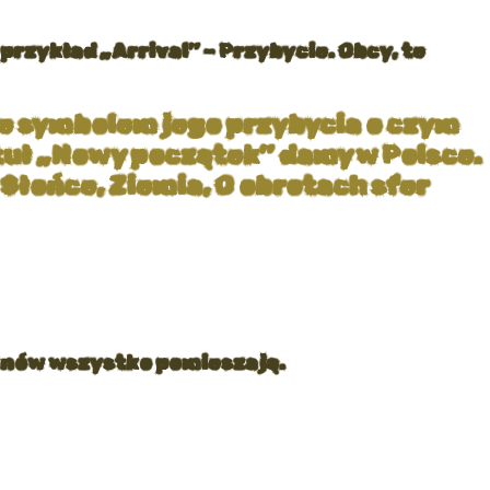
przykład „Arrival” – Przybycie. Obcy, te
ie symbolem jego przybycia o czym
ytuł „Nowy początek” damy w Polsce.
 Słońce, Ziemia, O obrotach sfer
ak znów wszystko pomieszają.