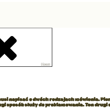
Menu
usi napisać o dwóch rodzajach mówienia. Pier
rugi sposób służy do proklamowania. Ten drugi