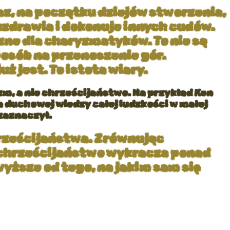
az, na początku dziejów stworzenia,
zdrawia i dokonuje innych cudów.
ne dla charyzmatyków. To nie są
posób na przenoszenie gór.
ż jest. To istota wiary.
m, a nie chrześcijaństwo. Na przykład Ken
duchowej wiedzy całej ludzkości w małej
 zaznaczył.
hrześcijaństwa. Zrównując
że chrześcijaństwo wykracza ponad
wyższe od tego, na jakim sam się