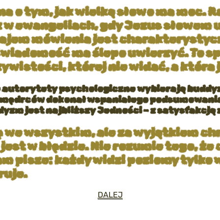
a o tym, jak wielką słowo ma moc. R
 w ewangeliach, gdy Jezus słowem u
ajem mówienia jest charakterystycz
dświadomość ma ślepo uwierzyć. To s
istości, której nie widać, a która ju
e autorytety psychologiczne wybierają buddyz
h mędrców dokonał wspaniałego podsumowania 
dyzm jest najbliższy Jedności – z satysfakcją
ję we wszystkim, ale za wyjątkiem c
 jest w błędzie. Nie rozumie tego, 
am pisze: każdy widzi poziomy tylko 
ruje.
DALEJ