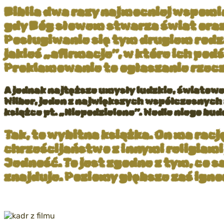
Biblia dwa razy najmocniej wspomin
gdy Bóg słowem stwarza świat oraz
Posługiwanie się tym drugiem rodz
jakieś „afirmacje”, w które ich po
Proklamowanie to ogłaszanie rzeczyw
A jednak najtęższe umysły ludzkie, światow
Wilber, jeden z największych współczesnyc
książce pt. „Niepodzielone”. Wedle niego bud
Tak, to wybitna książka. On ma rac
chrześcijaństwo z innymi religiami
Jedność. To jest zgodne z tym, co s
znajduje. Poziomy głębsze zaś igno