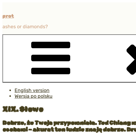
Przejdź
do
prot
treści
ashes or diamonds?
English version
Wersja po polsku
XIX. Słowo
Dobrze, że Twoja przypomniała. Ted Chiang m
osobami – akurat ten ludzie znają dobrze. D