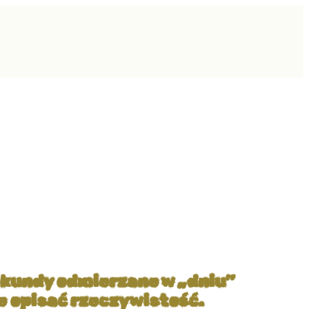
sekundy odmierzane w „dniu”
że opisać rzeczywistość.