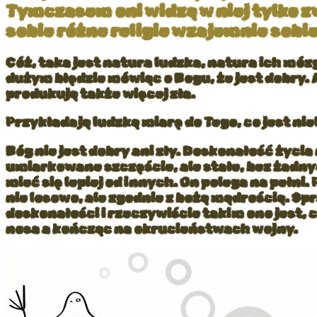
Tymczasem oni widzą w niej tylko zw
sobie różne religie wzajemnie sobi
Cóż, taka jest natura ludzka, natura ich móz
dużym błędzie mówiąc o Bogu, że jest dobry. A
produkują także więcej zła.
Przykładają ludzką miarę do Tego, co jest nie
Bóg nie jest dobry ani zły. Doskonałość życi
umiarkowane szczęście, ale stałe, bez żadny
mieć się lepiej od innych. On polega na pełni
nie losowo, ale zgodnie z bożą mądrością. Sp
doskonałości i rzeczywiście takim ono jest, 
nosa a kończąc na okrucieństwach wojny.