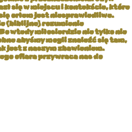
ł się w miejscu i kontekście, które
się orłem jest niesprawiedliwe.
e (biblijne) rozumienie
o wtedy miłosierdzie nie tylko nie
zebne abyśmy mogli znaleźć się tam,
ak jest z naszym zbawieniem.
Jego ofiara przywraca nas do