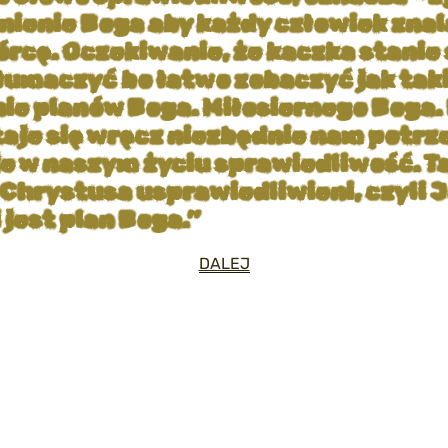
enie Boga aby każdy człowiek znalaz
órcę. Oczekiwanie, że kaczka stanie 
tłumaczyć bo łatwo zobaczyć jak taki
e planów Boga. Miłosiernego Boga. B
staje się wręcz niezbędnie nam potr
je w naszym życiu sprawiedliwość. T
 Chrystusa usprawiedliwieni, czyli 
 jest plan Boga.”
DALEJ