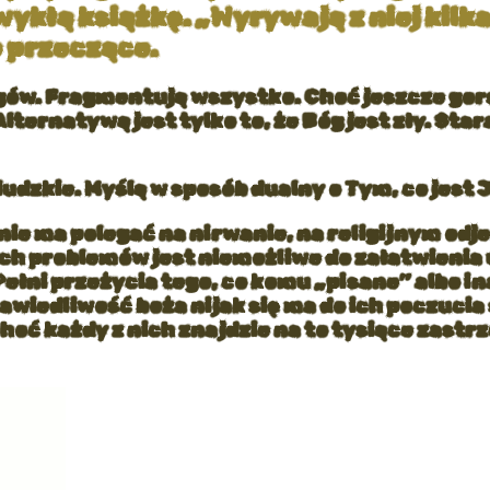
ykłą książkę. „Wyrywają z niej kilka
e przeczące.
gów. Fragmentują wszystko. Choć jeszcze gorsz
lternatywą jest tylko to, że Bóg jest zły. Sta
ludzkie. Myślą w sposób dualny o Tym, co jest 
a nie ma polegać na nirwanie, na religijnym od
ch problemów jest niemożliwe do załatwienia u
. Pełni przeżycia tego, co komu „pisane” albo 
rawiedliwość boża nijak się ma do ich poczucia
choć każdy z nich znajdzie na to tysiące zast