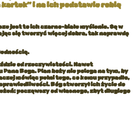
 kartek” i na ich podstawie robią
e jest to ich czarno-białe myślenie. Są w
rając się tworzyć więcej dobra, tak naprawdę
Jednością.
jeździe od rzeczywistości. Nawet
 Pana Boga. Plan boży nie polega na tym, by
inaczej mówiąc pełni tego, co komu przypadło,
 sprawiedliwości. Bóg stworzył ich życie do
rzeżeń: począwszy od własnego, zbyt długiego