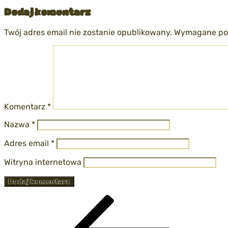
Dodaj komentarz
Twój adres email nie zostanie opublikowany.
Wymagane pol
Komentarz
*
Nazwa
*
Adres email
*
Witryna internetowa
Nawigacja
Poprzedni
wpis
wpisu