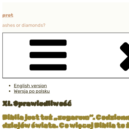
Przejdź
do
prot
treści
ashes or diamonds?
English version
Wersja po polsku
XI. Sprawiedliwość
Biblia jest też „zegarem”. Codzien
dziejów świata. Co więcej Biblia t