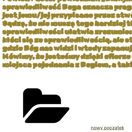
sprawiedliwość Boga oznacza pragni
jest jemu/jej przypisane przez stw
Sądzę, że nie muszę tego bardziej 
sprawiedliwości ułatwia zrozumieni
kłóci się ze sprawiedliwością, ale 
gdzie Bóg nas widzi i wtedy zapanu
Mówimy, że jesteśmy dzięki ofierze
miejsca pojednania z Bogiem, a taki
Kategorie
nowy początek