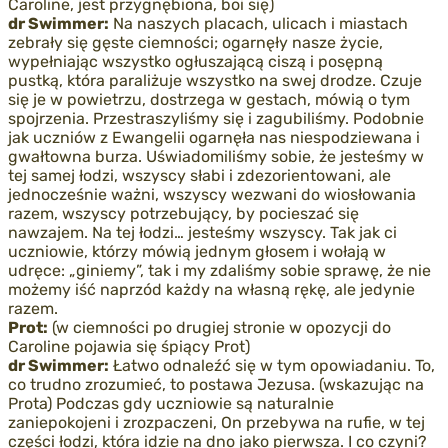
Caroline, jest przygnębiona, boi się)
dr Swimmer:
Na naszych placach, ulicach i miastach
zebrały się gęste ciemności; ogarnęły nasze życie,
wypełniając wszystko ogłuszającą ciszą i posępną
pustką, która paraliżuje wszystko na swej drodze. Czuje
się je w powietrzu, dostrzega w gestach, mówią o tym
spojrzenia. Przestraszyliśmy się i zagubiliśmy. Podobnie
jak uczniów z Ewangelii ogarnęła nas niespodziewana i
gwałtowna burza. Uświadomiliśmy sobie, że jesteśmy w
tej samej łodzi, wszyscy słabi i zdezorientowani, ale
jednocześnie ważni, wszyscy wezwani do wiosłowania
razem, wszyscy potrzebujący, by pocieszać się
nawzajem. Na tej łodzi… jesteśmy wszyscy. Tak jak ci
uczniowie, którzy mówią jednym głosem i wołają w
udręce: „giniemy”, tak i my zdaliśmy sobie sprawę, że nie
możemy iść naprzód każdy na własną rękę, ale jedynie
razem.
Prot:
(w ciemności po drugiej stronie w opozycji do
Caroline pojawia się śpiący Prot)
dr Swimmer:
Łatwo odnaleźć się w tym opowiadaniu. To,
co trudno zrozumieć, to postawa Jezusa. (wskazując na
Prota) Podczas gdy uczniowie są naturalnie
zaniepokojeni i zrozpaczeni, On przebywa na rufie, w tej
części łodzi, która idzie na dno jako pierwsza. I co czyni?