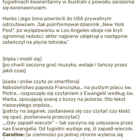
tygodniach kwarantanny w Australii z powodu zarażenia
się koronawirusem.
Hanks i jego żona powrócili do USA prywatnym
odrzutowcem. Jak poinformował dziennik „New York
Post”, po wylądowaniu w Los Angeles oboje nie kryli
ogromnej radości; aktor najpierw uklęknął a następnie
zatańczył na płycie lotniska.”
(klęka i modli się)
(po chwili zaczyna grać muzyka, wstaje i tańczy przez
jakiś czas)
(siada i znów czyta ze smartfona)
Nabożeństwo papieża Franciszka… na pustym placu św.
Piotra… rozpoczęło się czytaniem z Ewangelii według św.
Marka, opisującej scenę z burzy na jeziorze. Oto tekst
niezwykłego orędzia…
(patrzy na zegarek, zastanawia się czy czytać czy kłaść
się spać, postanawia przeczytać)
„„Gdy zapadł wieczór” – tak zaczyna się usłyszana przez
nas Ewangelia. Od tygodni wydaje się, iż zapadł wieczór.
Caroline:
(w ciemności po jednej stronie wyłania się