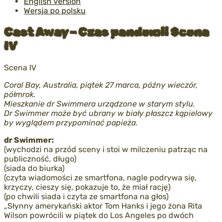
English version
Wersja po polsku
Cast Away – Czas pandemii Scena
IV
Scena IV
Coral Bay, Australia, piątek 27 marca, późny wieczór,
półmrok.
Mieszkanie dr Swimmera urządzone w starym stylu.
Dr Swimmer może być ubrany w biały płaszcz kąpielowy
by wyglądem przypominać papieża.
dr Swimmer:
(wychodzi na przód sceny i stoi w milczeniu patrząc na
publiczność, długo)
(siada do biurka)
(czyta wiadomości ze smartfona, nagle podrywa się,
krzyczy, cieszy się, pokazuje to, że miał rację)
(po chwili siada i czyta ze smartfona na głos)
„Słynny amerykański aktor Tom Hanks i jego żona Rita
Wilson powrócili w piątek do Los Angeles po dwóch