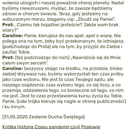
wołania ubogich i naszej poważnie chorej planety. Nadal
byliśmy niewzruszeni, myśląc, że zawsze będziemy
zdrowi w chorym świecie. Teraz, gdy jesteśmy na
wzburzonym morzu, błagamy cię: „Zbudź się Panie!”.
Prot:
„Czemu tak bojaźliwi jesteście? Jakże wam brak
wiary?”
Caroline:
Panie, kierujesz do nas apel, apel o wiarę. Nie
polega ona na tym, żeby być przekonanym, że istniejesz,
(podchodząc do Prota) ale na tym, by przyjść do Ciebie i
zaufać Tobie.
Prot:
(też podchodząc do nich) „Nawróćcie się do Mnie
całym swym sercem”.
Caroline:
(wszyscy stojąc na środku, na przodzie, blisko
siebie) Wzywasz nas, byśmy wykorzystali ten czas próby
jako czas wyboru. Nie jest to czas Twojego sądu, ale
naszego osądzenia: czas wyboru tego, co się liczy, a co
przemija, oddzielenia tego, co konieczne od tego, co nim
nie jest. Jest to czas przestawienia kursu życia ku Tobie,
Panie, (cała trójka kieruje się nagle w stronę publiczności)
i ku innym.
[31.05.2020 Zesłanie Ducha Świętego]
Krótka historia Czasu pandemii czyli Posłowie