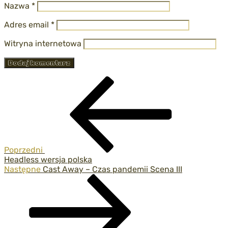
Nazwa
*
Adres email
*
Witryna internetowa
Nawigacja
Poprzedni
wpis
wpisu
Poprzedni
Headless wersja polska
Następny
Następne
Cast Away – Czas pandemii Scena III
wpis