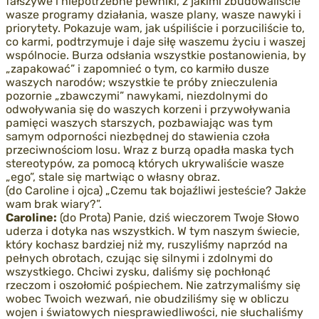
fałszywe i niepotrzebne pewniki, z jakimi zbudowaliście
wasze programy działania, wasze plany, wasze nawyki i
priorytety. Pokazuje wam, jak uśpiliście i porzuciliście to,
co karmi, podtrzymuje i daje siłę waszemu życiu i waszej
wspólnocie. Burza odsłania wszystkie postanowienia, by
„zapakować” i zapomnieć o tym, co karmiło dusze
waszych narodów; wszystkie te próby znieczulenia
pozornie „zbawczymi” nawykami, niezdolnymi do
odwoływania się do waszych korzeni i przywoływania
pamięci waszych starszych, pozbawiając was tym
samym odporności niezbędnej do stawienia czoła
przeciwnościom losu. Wraz z burzą opadła maska tych
stereotypów, za pomocą których ukrywaliście wasze
„ego”, stale się martwiąc o własny obraz.
(do Caroline i ojca) „Czemu tak bojaźliwi jesteście? Jakże
wam brak wiary?”.
Caroline:
(do Prota) Panie, dziś wieczorem Twoje Słowo
uderza i dotyka nas wszystkich. W tym naszym świecie,
który kochasz bardziej niż my, ruszyliśmy naprzód na
pełnych obrotach, czując się silnymi i zdolnymi do
wszystkiego. Chciwi zysku, daliśmy się pochłonąć
rzeczom i oszołomić pośpiechem. Nie zatrzymaliśmy się
wobec Twoich wezwań, nie obudziliśmy się w obliczu
wojen i światowych niesprawiedliwości, nie słuchaliśmy