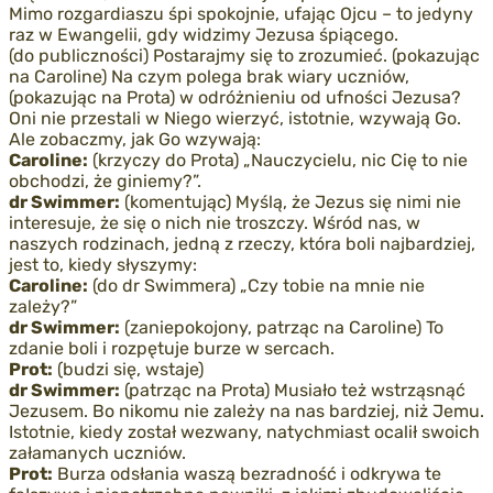
Mimo rozgardiaszu śpi spokojnie, ufając Ojcu – to jedyny
raz w Ewangelii, gdy widzimy Jezusa śpiącego.
(do publiczności) Postarajmy się to zrozumieć. (pokazując
na Caroline) Na czym polega brak wiary uczniów,
(pokazując na Prota) w odróżnieniu od ufności Jezusa?
Oni nie przestali w Niego wierzyć, istotnie, wzywają Go.
Ale zobaczmy, jak Go wzywają:
Caroline:
(krzyczy do Prota) „Nauczycielu, nic Cię to nie
obchodzi, że giniemy?”.
dr Swimmer:
(komentując) Myślą, że Jezus się nimi nie
interesuje, że się o nich nie troszczy. Wśród nas, w
naszych rodzinach, jedną z rzeczy, która boli najbardziej,
jest to, kiedy słyszymy:
Caroline:
(do dr Swimmera) „Czy tobie na mnie nie
zależy?”
dr Swimmer:
(zaniepokojony, patrząc na Caroline) To
zdanie boli i rozpętuje burze w sercach.
Prot:
(budzi się, wstaje)
dr Swimmer:
(patrząc na Prota) Musiało też wstrząsnąć
Jezusem. Bo nikomu nie zależy na nas bardziej, niż Jemu.
Istotnie, kiedy został wezwany, natychmiast ocalił swoich
załamanych uczniów.
Prot:
Burza odsłania waszą bezradność i odkrywa te