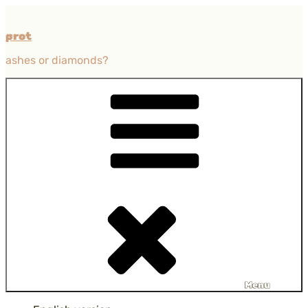
Przejdź
do
prot
treści
ashes or diamonds?
Menu