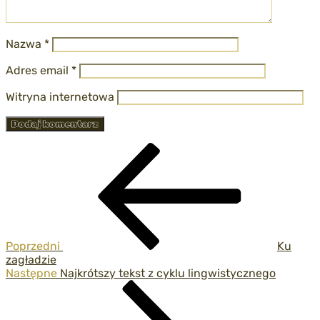
Nazwa
*
Adres email
*
Witryna internetowa
Nawigacja
Poprzedni
wpis
wpisu
Poprzedni
Ku
zagładzie
Następny
Następne
Najkrótszy tekst z cyklu lingwistycznego
wpis