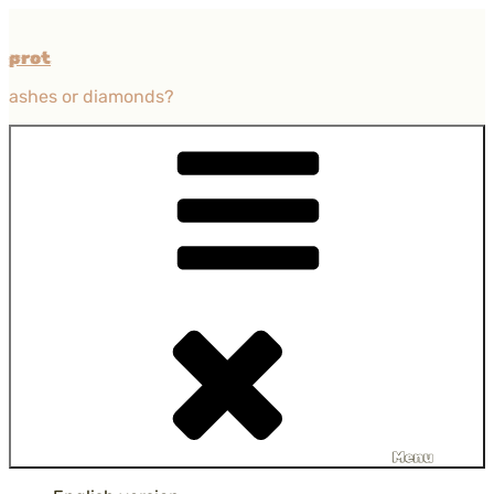
Przejdź
do
prot
treści
ashes or diamonds?
Menu