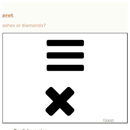
Przejdź
do
prot
treści
ashes or diamonds?
Menu