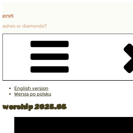
Przejdź
do
prot
treści
ashes or diamonds?
English version
Wersja po polsku
worship 2025.05