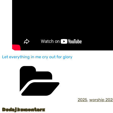
Let everything in me cry out for glory
Kategorie
2025
,
worship 202
Dodaj komentarz