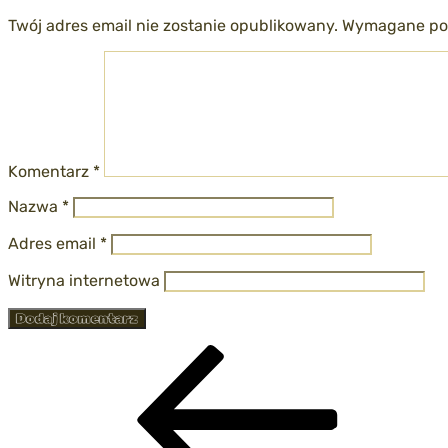
Twój adres email nie zostanie opublikowany.
Wymagane pol
Komentarz
*
Nazwa
*
Adres email
*
Witryna internetowa
Nawigacja
Poprzedni
wpis
wpisu