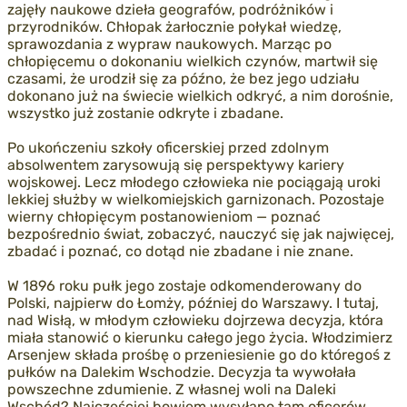
zajęły naukowe dzieła geografów, podróżników i
przyrodników. Chłopak żarłocznie połykał wiedzę,
sprawozdania z wypraw naukowych. Marząc po
chłopięcemu o dokonaniu wielkich czynów, martwił się
czasami, że urodził się za późno, że bez jego udziału
dokonano już na świecie wielkich odkryć, a nim dorośnie,
wszystko już zostanie odkryte i zbadane.
Po ukończeniu szkoły oficerskiej przed zdolnym
absolwentem zarysowują się perspektywy kariery
wojskowej. Lecz młodego człowieka nie pociągają uroki
lekkiej służby w wielkomiejskich garnizonach. Pozostaje
wierny chłopięcym postanowieniom — poznać
bezpośrednio świat, zobaczyć, nauczyć się jak najwięcej,
zbadać i poznać, co dotąd nie zbadane i nie znane.
W 1896 roku pułk jego zostaje odkomenderowany do
Polski, najpierw do Łomży, później do Warszawy. I tutaj,
nad Wisłą, w młodym człowieku dojrzewa decyzja, która
miała stanowić o kierunku całego jego życia. Włodzimierz
Arsenjew składa prośbę o przeniesienie go do któregoś z
pułków na Dalekim Wschodzie. Decyzja ta wywołała
powszechne zdumienie. Z własnej woli na Daleki
Wschód? Najczęściej bowiem wysyłano tam oficerów,