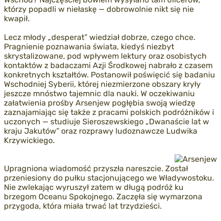
którzy popadli w niełaskę — dobrowolnie nikt się nie
kwapił.
Lecz młody „desperat” wiedział dobrze, czego chce.
Pragnienie poznawania świata, kiedyś niezbyt
skrystalizowane, pod wpływem lektury oraz osobistych
kontaktów z badaczami Azji Środkowej nabrało z czasem
konkretnych kształtów. Postanowił poświęcić się badaniu
Wschodniej Syberii, której niezmierzone obszary kryły
jeszcze mnóstwo tajemnic dla nauki. W oczekiwaniu
załatwienia prośby Arsenjew pogłębia swoją wiedzę
zaznajamiając się także z pracami polskich podróżników i
uczonych — studiuje Sieroszewskiego „Dwanaście lat w
kraju Jakutów” oraz rozprawy ludoznawcze Ludwika
Krzywickiego.
Upragniona wiadomość przyszła nareszcie. Został
przeniesiony do pułku stacjonującego we Władywostoku.
Nie zwlekając wyruszył zatem w długą podróż ku
brzegom Oceanu Spokojnego. Zaczęła się wymarzona
przygoda, która miała trwać lat trzydzieści.