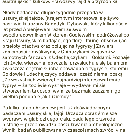
australijskich kulików. Prawdziwy raj dla przyrodnika.
Młody badacz na długie tygodnie przepada w
ussuryjskiej tajdze. [Krajem tym interesował się żywo
nasz wielki uczony Benedykt Dybowski, który kilkanaście
lat przed Arsenjewem razem ze swoim
współpracownikiem Wiktorem Godlewskim podróżował po
Kraju Ussuryjskim badając jego florę i faunę, obserwując
przeloty ptactwa oraz polując na tygrysy.] Zawiera
znajomości z myśliwymi, z Chińczykami żyjącymi w
samotnych fanzach, z Udechejczykami i Goldami. Poznaje
ich życie, wierzenia, obyczaje, przysłuchuje się bajaniom,
zwłaszcza chętnie słucha opowiadań o tygrysie, któremu
Goldowie i Udechejczycy oddawali cześć niemal boską.
„Ze wszystkich zwierząt najbardziej interesował mnie
tygrys — żartobliwie wyznaje — wydawał mi się
stworzeniem tak osobliwym, że bez mała zacząłem go
wielbić podobnie jak tuziemcy.”
Po kilku latach Arsenjew jest już doświadczonym
badaczem ussuryjskiej tajgi. Urządza coraz śmielsze
wyprawy w głąb dzikiego kraju, bada jego przyrodę i
historię — przeprowadza poszukiwania archeologiczne.
Wyniki badań publikowane w czasopismach zwróciły na