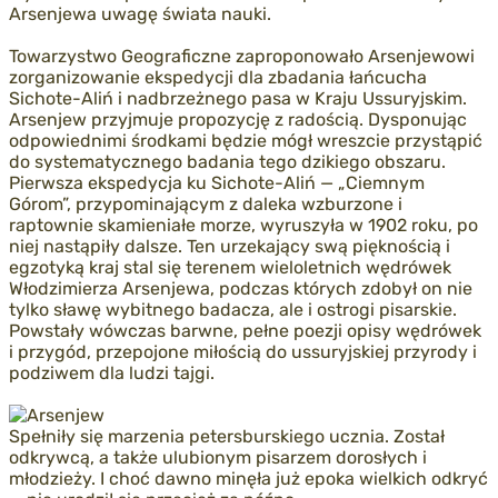
Arsenjewa uwagę świata nauki.
Towarzystwo Geograficzne zaproponowało Arsenjewowi
zorganizowanie ekspedycji dla zbadania łańcucha
Sichote-Aliń i nadbrzeżnego pasa w Kraju Ussuryjskim.
Arsenjew przyjmuje propozycję z radością. Dysponując
odpowiednimi środkami będzie mógł wreszcie przystąpić
do systematycznego badania tego dzikiego obszaru.
Pierwsza ekspedycja ku Sichote-Aliń — „Ciemnym
Górom”, przypominającym z daleka wzburzone i
raptownie skamieniałe morze, wyruszyła w 1902 roku, po
niej nastąpiły dalsze. Ten urzekający swą pięknością i
egzotyką kraj stal się terenem wieloletnich wędrówek
Włodzimierza Arsenjewa, podczas których zdobył on nie
tylko sławę wybitnego badacza, ale i ostrogi pisarskie.
Powstały wówczas barwne, pełne poezji opisy wędrówek
i przygód, przepojone miłością do ussuryjskiej przyrody i
podziwem dla ludzi tajgi.
Spełniły się marzenia petersburskiego ucznia. Został
odkrywcą, a także ulubionym pisarzem dorosłych i
młodzieży. I choć dawno minęła już epoka wielkich odkryć