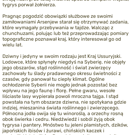
tygrys porwał żołnierza.
Pragnąc pogodzić obowiązki służbowe ze swoimi
zamiłowaniami Arsenjew starał się otrzymywać zadania,
które wymagały przebywania w tajdze. Walcząc z
chunchuzami, polując lub też przeprowadzając pomiary
topograficzne poznawał kraj, który interesował go od
wielu lat.
Dziwny i jedyny w swoim rodzaju jest Kraj Ussuryjski.
Lodowce, które spłynęły niegdyś na Syberię, nie objęły
jego obszarów, stąd roślinność i świat zwierzęcy
zachowały tu ślady pradawnego okresu świetności z
czasów, gdy panował tu ciepły klimat. Ogólne
ochłodzenie Syberii nie mogło jednak pozostać bez
wpływu na jego faunę i florę. Pełne gwaru, wesołe
liściaste lasy wypierała powoli mroczna tajga. I stąd
powstała na tym obszarze dziwna, nie spotykana gdzie
indziej, mieszanina świata roślinnego i zwierzęcego.
Północna jodła owija się tu winoroślą, a orzechy rosną
obok świerka i cedru. Niedźwiedź i soból żyją obok
tygrysa i pantery. Mnóstwo tu jeleni plamistych, dzików,
japońskich ibisów i żurawi, chińskich kaczek i