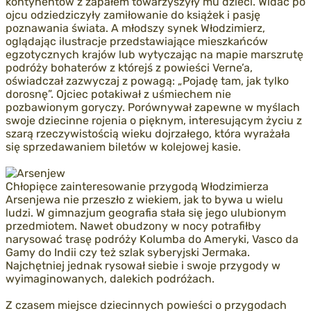
kontynentów z zapałem towarzyszyły mu dzieci. Widać po
ojcu odziedziczyły zamiłowanie do książek i pasję
poznawania świata. A młodszy synek Włodzimierz,
oglądając ilustracje przedstawiające mieszkańców
egzotycznych krajów lub wytyczając na mapie marszrutę
podróży bohaterów z którejś z powieści Verne’a,
oświadczał zazwyczaj z powagą: „Pojadę tam, jak tylko
dorosnę”. Ojciec potakiwał z uśmiechem nie
pozbawionym goryczy. Porównywał zapewne w myślach
swoje dziecinne rojenia o pięknym, interesującym życiu z
szarą rzeczywistością wieku dojrzałego, która wyrażała
się sprzedawaniem biletów w kolejowej kasie.
Chłopięce zainteresowanie przygodą Włodzimierza
Arsenjewa nie przeszło z wiekiem, jak to bywa u wielu
ludzi. W gimnazjum geografia stała się jego ulubionym
przedmiotem. Nawet obudzony w nocy potrafiłby
narysować trasę podróży Kolumba do Ameryki, Vasco da
Gamy do Indii czy też szlak syberyjski Jermaka.
Najchętniej jednak rysował siebie i swoje przygody w
wyimaginowanych, dalekich podróżach.
Z czasem miejsce dziecinnych powieści o przygodach