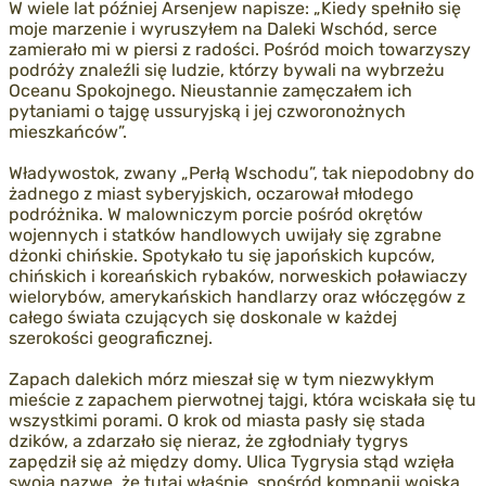
W wiele lat później Arsenjew napisze: „Kiedy spełniło się
moje marzenie i wyruszyłem na Daleki Wschód, serce
zamierało mi w piersi z radości. Pośród moich towarzyszy
podróży znaleźli się ludzie, którzy bywali na wybrzeżu
Oceanu Spokojnego. Nieustannie zamęczałem ich
pytaniami o tajgę ussuryjską i jej czworonożnych
mieszkańców”.
Władywostok, zwany „Perłą Wschodu”, tak niepodobny do
żadnego z miast syberyjskich, oczarował młodego
podróżnika. W malowniczym porcie pośród okrętów
wojennych i statków handlowych uwijały się zgrabne
dżonki chińskie. Spotykało tu się japońskich kupców,
chińskich i koreańskich rybaków, norweskich poławiaczy
wielorybów, amerykańskich handlarzy oraz włóczęgów z
całego świata czujących się doskonale w każdej
szerokości geograficznej.
Zapach dalekich mórz mieszał się w tym niezwykłym
mieście z zapachem pierwotnej tajgi, która wciskała się tu
wszystkimi porami. O krok od miasta pasły się stada
dzików, a zdarzało się nieraz, że zgłodniały tygrys
zapędził się aż między domy. Ulica Tygrysia stąd wzięła
swoją nazwę, że tutaj właśnie, spośród kompanii wojska,