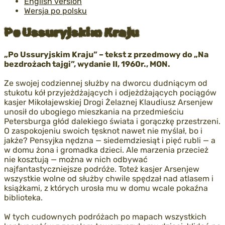
English version
Wersja po polsku
Po Ussuryjskim Kraju
„Po Ussuryjskim Kraju” – tekst z przedmowy do „Na
bezdrożach tajgi”, wydanie II, 1960r., MON.
Ze swojej codziennej służby na dworcu dudniącym od
stukotu kół przyjeżdżających i odjeżdżających pociągów
kasjer Mikołajewskiej Drogi Żelaznej Klaudiusz Arsenjew
unosił do ubogiego mieszkania na przedmieściu
Petersburga głód dalekiego świata i gorączkę przestrzeni.
O zaspokojeniu swoich tęsknot nawet nie myślał, bo i
jakże? Pensyjka nędzna — siedemdziesiąt i pięć rubli — a
w domu żona i gromadka dzieci. Ale marzenia przecież
nie kosztują — można w nich odbywać
najfantastyczniejsze podróże. Toteż kasjer Arsenjew
wszystkie wolne od służby chwile spędzał nad atlasem i
książkami, z których urosła mu w domu wcale pokaźna
biblioteka.
W tych cudownych podróżach po mapach wszystkich