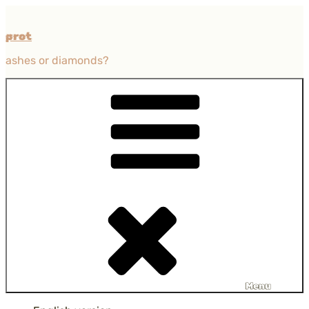
Przejdź
do
prot
treści
ashes or diamonds?
Menu