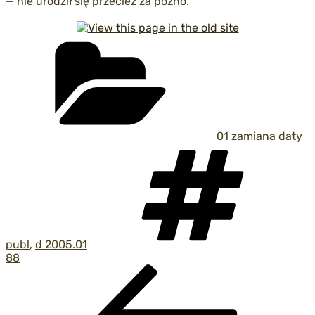
— nie urodził się przecież za późno.
Kategorie
01 zamiana daty
Tag
publ
,
d 2005.01
88
Nawigacja
Poprzedni
wpis
wpisu