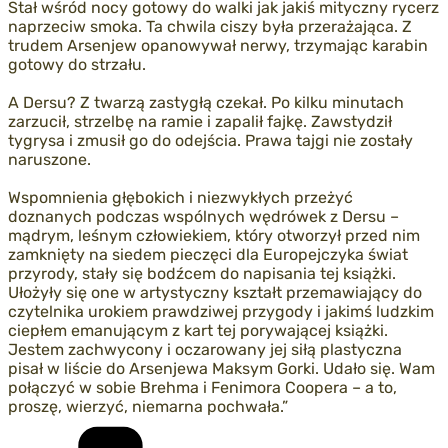
Stał wśród nocy gotowy do walki jak jakiś mityczny rycerz
naprzeciw smoka. Ta chwila ciszy była przerażająca. Z
trudem Arsenjew opanowywał nerwy, trzymając karabin
gotowy do strzału.
A Dersu? Z twarzą zastygłą czekał. Po kilku minutach
zarzucił, strzelbę na ramie i zapalił fajkę. Zawstydził
tygrysa i zmusił go do odejścia. Prawa tajgi nie zostały
naruszone.
Wspomnienia głębokich i niezwykłych przeżyć
doznanych podczas wspólnych wędrówek z Dersu –
mądrym, leśnym człowiekiem, który otworzył przed nim
zamknięty na siedem pieczęci dla Europejczyka świat
przyrody, stały się bodźcem do napisania tej książki.
Ułożyły się one w artystyczny kształt przemawiający do
czytelnika urokiem prawdziwej przygody i jakimś ludzkim
ciepłem emanującym z kart tej porywającej książki.
Jestem zachwycony i oczarowany jej siłą plastyczna
pisał w liście do Arsenjewa Maksym Gorki. Udało się. Wam
połączyć w sobie Brehma i Fenimora Coopera – a to,
proszę, wierzyć, niemarna pochwała.”
Kategorie