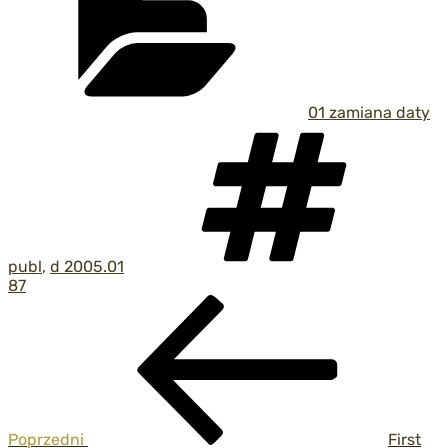
01 zamiana daty
Tag
publ
,
d 2005.01
87
Nawigacja
Poprzedni
wpis
wpisu
Poprzedni
First