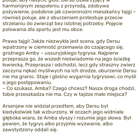
harmonijnym zespoleniu z przyrodą, zdobywa
pożywienie, podobnie jak czworonożni mieszkańcy tajgi –
również poluje, ale z oburzeniem protestuje przeciw
strzelaniu do zwierząt bez istotnej potrzeby. Pojęcie
polowania dla sportu jest mu obce.
Prawa tajgi! Jakże niezwykła jest scena, gdy Dersu
wpatrzony w ciemność przemawia do czającego się,
groźnego Amby – ussuryjskiego tygrysa. Najpierw
przeprasza go, że wszedł nieświadomie na jego ścieżkę
łowiecką. Przeprasza i odchodzi, lecz gdy straszny zwierz
zaczyna nękać myśliwych na ich drodze, oburzenie Dersu
nie ma granic. Staje i głośno wygarnia tygrysowi, co myśli
o jego postępowaniu.
– Co szukasz, Amba? Czego chcesz? Nasza droga chodzi,
tobie przeszkadza nie ma. Czy w tajdze mało miejsca?
Arsenjew nie widział przedtem, aby Dersu był
kiedykolwiek tak wzburzony. W oczach jego widniała
głęboka wiara, że Amba słyszy i rozumie jego słowa. Był
pewien, że tygrys albo przyjmie wyzwanie, albo
zawstydzony oddali się.