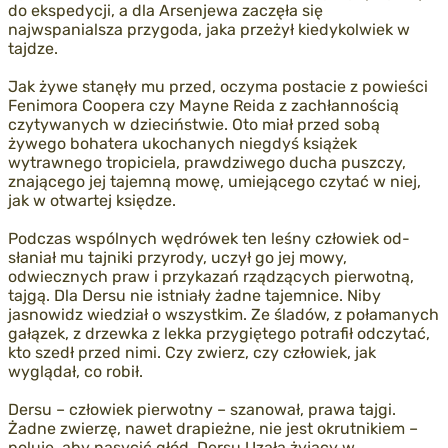
do ekspedycji, a dla Arsenjewa zaczęła się
najwspanialsza przygoda, jaka przeżył kiedykolwiek w
tajdze.
Jak żywe stanęły mu przed, oczyma postacie z powieści
Fenimora Coopera czy Mayne Reida z zachłannością
czytywanych w dzieciństwie. Oto miał przed sobą
żywego bohatera ukochanych niegdyś książek
wytrawnego tropiciela, prawdziwego ducha puszczy,
znającego jej tajemną mowę, umiejącego czytać w niej,
jak w otwartej księdze.
Podczas wspólnych wędrówek ten leśny człowiek od-
słaniał mu tajniki przyrody, uczył go jej mowy,
odwiecznych praw i przykazań rządzących pierwotną,
tajgą. Dla Dersu nie istniały żadne tajemnice. Niby
jasnowidz wiedział o wszystkim. Ze śladów, z połamanych
gałązek, z drzewka z lekka przygiętego potrafił odczytać,
kto szedł przed nimi. Czy zwierz, czy człowiek, jak
wyglądał, co robił.
Dersu – człowiek pierwotny – szanował, prawa tajgi.
Żadne zwierzę, nawet drapieżne, nie jest okrutnikiem –
poluje, aby nasycić głód. Dersu Uzała żyjący w