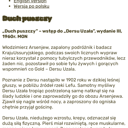
English version
Wersja po polsku
Duch puszczy
„Duch puszczy” – wstęp do „Dersu Uzała”, wydanie III,
1960r. MON
Włodzimierz Arsenjew, zapalony podróżnik i badacz
KrajuUssuryjskiego, podczas swoich licznych wypraw
nieraz korzystał z pomocy tubylczych przewodników, lecz
żaden nic, pozostawił po sobie tylu żywych i gorących
wspomnień co Gold – Dersu Uzala.
Poznanie z Dersu nastąpiło w 1902 roku w dzikiej leśnej
głuszy, w pobliżu źródeł rzeki Lefu. Samotny myśliwy
Dersu Uzała tropiąc postrzeloną sarnę natknął się na
ślady ludzkie i one zaprowadziły go do obozu Arsenjewa.
Zjawił się nagle wśród nocy, a zaproszony do ogniska
chętnie przyjął gościnę.
Dersu Uzała, niedużego wzrostu, krepy, odznaczał się
dużą siłą fizyczną. Pierś miał rozwiniętą, ręce muskularne,