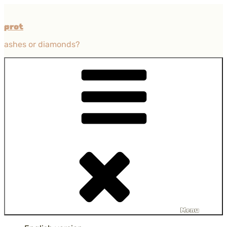
Przejdź
do
prot
treści
ashes or diamonds?
Menu