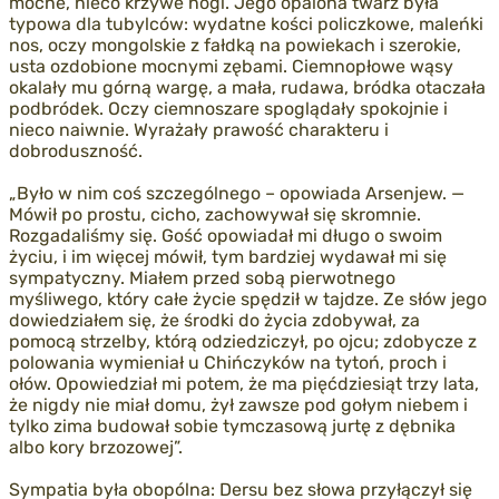
mocne, nieco krzywe nogi. Jego opalona twarz była
typowa dla tubylców: wydatne kości policzkowe, maleńki
nos, oczy mongolskie z fałdką na powiekach i szerokie,
usta ozdobione mocnymi zębami. Ciemnopłowe wąsy
okalały mu górną wargę, a mała, rudawa, bródka otaczała
podbródek. Oczy ciemnoszare spoglądały spokojnie i
nieco naiwnie. Wyrażały prawość charakteru i
dobroduszność.
„Było w nim coś szczególnego – opowiada Arsenjew. —
Mówił po prostu, cicho, zachowywał się skromnie.
Rozgadaliśmy się. Gość opowiadał mi długo o swoim
życiu, i im więcej mówił, tym bardziej wydawał mi się
sympatyczny. Miałem przed sobą pierwotnego
myśliwego, który całe życie spędził w tajdze. Ze słów jego
dowiedziałem się, że środki do życia zdobywał, za
pomocą strzelby, którą odziedziczył, po ojcu; zdobycze z
polowania wymieniał u Chińczyków na tytoń, proch i
ołów. Opowiedział mi potem, że ma pięćdziesiąt trzy lata,
że nigdy nie miał domu, żył zawsze pod gołym niebem i
tylko zima budował sobie tymczasową jurtę z dębnika
albo kory brzozowej”.
Sympatia była obopólna: Dersu bez słowa przyłączył się