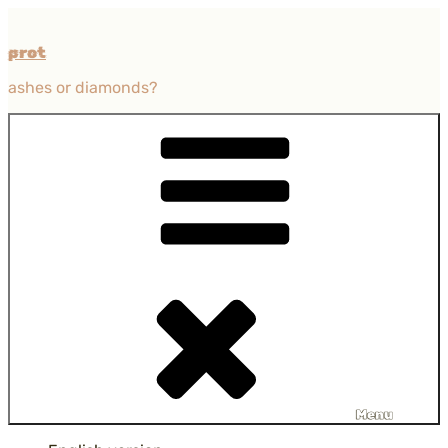
Przejdź
do
prot
treści
ashes or diamonds?
Menu