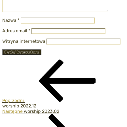
Nazwa
*
Adres email
*
Witryna internetowa
Nawigacja
Poprzedni
wpis
wpisu
Poprzedni
worship 2022.12
Następny
Następne
worship 2023.02
wpis