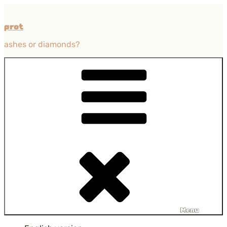
Przejdź
do
prot
treści
ashes or diamonds?
Menu