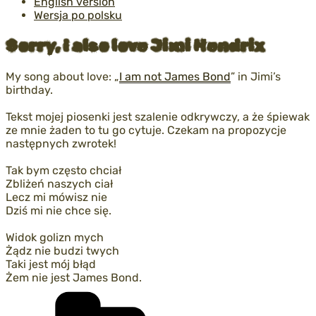
English version
Wersja po polsku
Sorry, I also love Jimi Hendrix
My song about love: „
I am not James Bond
” in Jimi’s
birthday.
Tekst mojej piosenki jest szalenie odkrywczy, a że śpiewak
ze mnie żaden to tu go cytuje. Czekam na propozycje
następnych zwrotek!
Tak bym często chciał
Zbliżeń naszych ciał
Lecz mi mówisz nie
Dziś mi nie chce się.
Widok golizn mych
Żądz nie budzi twych
Taki jest mój błąd
Żem nie jest James Bond.
Kategorie