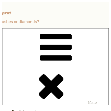
Przejdź
do
prot
treści
ashes or diamonds?
Menu