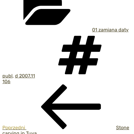
01 zamiana daty
Tagi
publ
,
d 2007.11
106
Nawigacja
Poprzedni
wpis
wpisu
Poprzedni
Stone
carving in Tuva