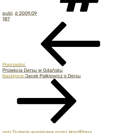
publ
,
d 2009.09
187
Nawigacja
Poprzedni
wpis
wpisu
Poprzedni
Projekcja Dersu w Gdańsku
Następny
Następne
Jacek Pałkiewicz o Dersu
wpis
spis
Dumnie wspierane przez WordPress