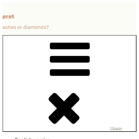
Przejdź
do
prot
treści
ashes or diamonds?
Menu