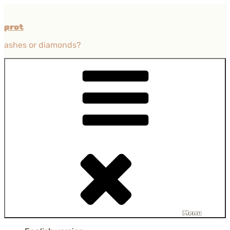
Przejdź
do
prot
treści
ashes or diamonds?
Menu