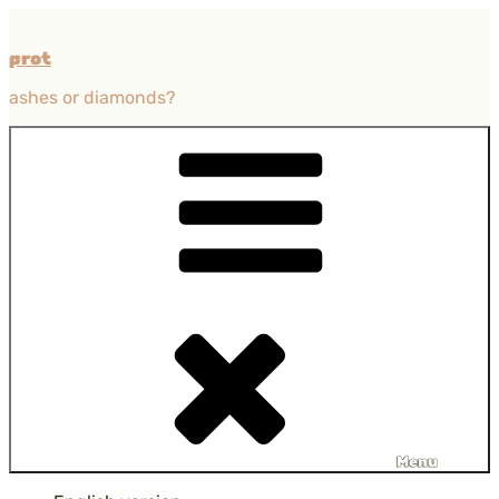
Przejdź
do
prot
treści
ashes or diamonds?
Menu