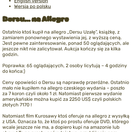
English version
Wersja po polsku
Dersu… na Allegro
Ostatnio ktoś kupił na allegro „Dersu Uzałę”, książkę, z
zamiarem ponownego wystawienia jej, z wyższą ceną.
Jest pewne zainteresowanie, ponad 50 oglądających, ale
jeszcze nikt nie zalicytował. Aukcja kończy się za kilka
godzin.
Poprawka: 65 oglądających, 2 osoby licytują – 4 godziny
do końca:)
Ceny opowieści o Dersu są naprawdę przeróżne. Ostatnio
mało nie kupiłem na allegro czeskiego wydania – poszło
za 7 koron czyli około 1 zł. Natomiast pierwsze wydanie
amerykańskie można kupić za 2250 US$ czyli polskich
złotych 7170 !
Natomiast film Kurosawy ktoś oferuje na allegro z wysyłką
z USA. Oznacza to, że ktoś po prostu oferuje DVD, którego
wcale jeszcze nie ma, a dopiero kupi na amazonie lub