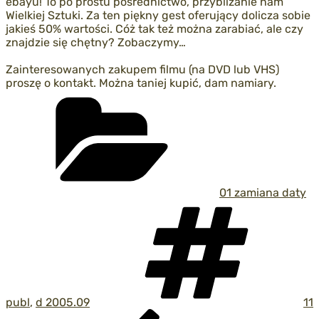
ebayu! To po prostu pośrednictwo, przybliżanie nam
Wielkiej Sztuki. Za ten piękny gest oferujący dolicza sobie
jakieś 50% wartości. Cóż tak też można zarabiać, ale czy
znajdzie się chętny? Zobaczymy…
Zainteresowanych zakupem filmu (na DVD lub VHS)
proszę o kontakt. Można taniej kupić, dam namiary.
Kategorie
01 zamiana daty
Ta
publ
,
d 2005.09
11
Nawigacja
Poprzedni