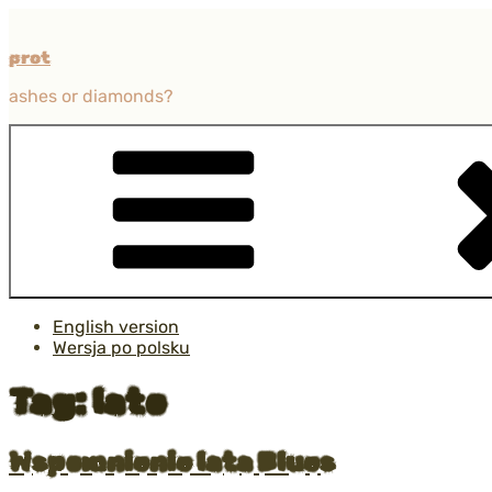
Przejdź
do
prot
treści
ashes or diamonds?
English version
Wersja po polsku
Tag:
lato
Opublikowane
Wspomnienie lata Blues
w