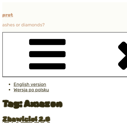
Przejdź
do
prot
treści
ashes or diamonds?
English version
Wersja po polsku
Tag:
Amazon
Opublikowane
Zbawiciel 2.0
w