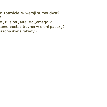
ten zbawiciel w wersji numer dwa?
?
 „z”, a od „alfa” do „omega”?
czemu postać trzyma w dłoni paczkę?
azona ikona rakiety!?