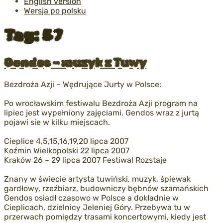
English version
Wersja po polsku
Tag:
57
Opublikowane
Gendos – muzyk z Tuwy
w
Bezdroża Azji – Wędrujące Jurty w Polsce:
Po wrocławskim festiwalu Bezdroża Azji program na
lipiec jest wypełniony zajęciami. Gendos wraz z jurtą
pojawi sie w kilku miejscach.
Cieplice 4,5,15,16,19,20 lipca 2007
Koźmin Wielkopolski 22 lipca 2007
Kraków 26 – 29 lipca 2007 Festiwal Rozstaje
Znany w świecie artysta tuwiński, muzyk, śpiewak
gardłowy, rzeźbiarz, budowniczy bębnów szamańskich
Gendos osiadł czasowo w Polsce a dokładnie w
Cieplicach, dzielnicy Jeleniej Góry. Przebywa tu w
przerwach pomiędzy trasami koncertowymi, kiedy jest