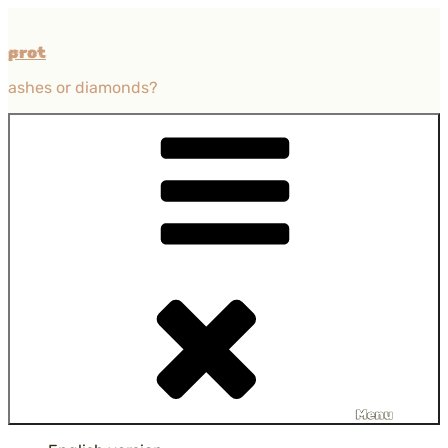
Przejdź
do
prot
treści
ashes or diamonds?
Menu