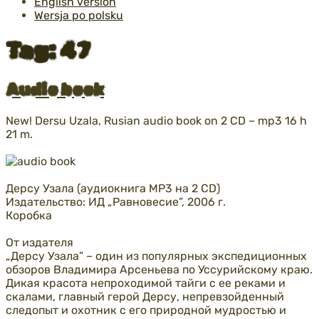
English version
Wersja po polsku
Tag:
47
Opublikowane
Audio book
w
New! Dersu Uzala, Rusian audio book on 2 CD – mp3 16 h
21 m.
Дерсу Узала (аудиокнига MP3 на 2 CD)
Издательство: ИД „Равновесие”, 2006 г.
Коробка
От издателя
„Дерсу Узала” – один из популярных экспедиционных
обзоров Владимира Арсеньева по Уссурийскому краю.
Дикая красота непроходимой тайги с ее реками и
скалами, главный герой Дерсу, непревзойденный
следопыт и охотник с его природной мудростью и