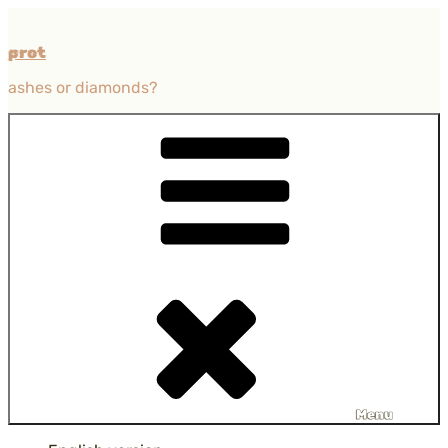
Przejdź
do
prot
treści
ashes or diamonds?
Menu