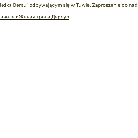
ieżka Dersu” odbywającym się w Tuwie. Zaproszenie do nads
тивале «Живая тропа Дерсу»