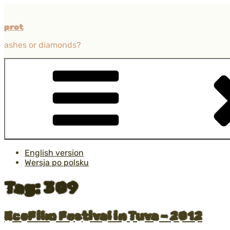
Przejdź
do
prot
treści
ashes or diamonds?
English version
Wersja po polsku
Tag:
309
Opublikowane
EcoFilm Festival in Tuva – 2012
w