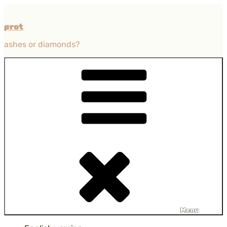
Przejdź
do
prot
treści
ashes or diamonds?
Menu