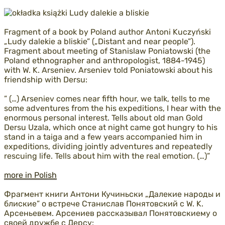
Fragment of a book by Poland author Antoni Kuczyński
„Ludy dalekie a bliskie” („Distant and near people”).
Fragment about meeting of Stanislaw Poniatowski (the
Poland ethnographer and anthropologist, 1884-1945)
with W. K. Arseniev. Arseniev told Poniatowski about his
friendship with Dersu:
” (…) Arseniev comes near fifth hour, we talk, tells to me
some adventures from the his expeditions, I hear with the
enormous personal interest. Tells about old man Gold
Dersu Uzala, which once at night came got hungry to his
stand in a taiga and a few years accompanied him in
expeditions, dividing jointly adventures and repeatedly
rescuing life. Tells about him with the real emotion. (…)”
more in Polish
Фрагмент книги Антони Кучиньски „Далекие народы и
блиские” о встрече Станислав Понятовский с W. K.
Арсеньевем. Арсениев рассказывал Понятовскиему о
своей дружбе с Дерсу: