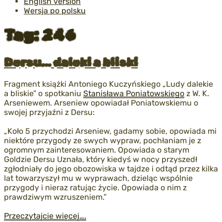
English version
Wersja po polsku
Tag:
246
Opublikowane
Dersu… daleki a bliski
w
Fragment książki Antoniego Kuczyńskiego „Ludy dalekie
a bliskie” o spotkaniu
Stanisława Poniatowskiego
z W. K.
Arseniewem. Arseniew opowiadał Poniatowskiemu o
swojej przyjaźni z Dersu:
„Koło 5 przychodzi Arseniew, gadamy sobie, opowiada mi
niektóre przygody ze swych wypraw, pochłaniam je z
ogromnym zainteresowaniem. Opowiada o starym
Goldzie Dersu Uznała, który kiedyś w nocy przyszedł
zgłodniały do jego obozowiska w tajdze i odtąd przez kilka
lat towarzyszył mu w wyprawach, dzieląc wspólnie
przygody i nieraz ratując życie. Opowiada o nim z
prawdziwym wzruszeniem.”
Przeczytajcie więcej….