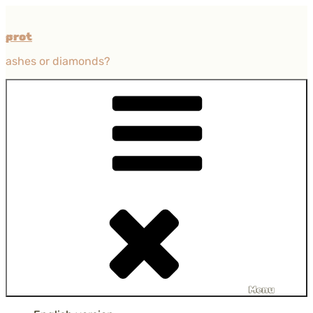
Przejdź
do
prot
treści
ashes or diamonds?
Menu