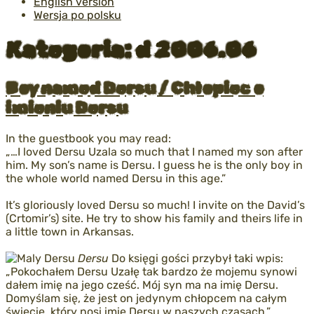
English version
Wersja po polsku
Kategoria:
d 2006.06
Opublikowane
Boy named Dersu / Chłopiec o
w
imieniu Dersu
In the guestbook you may read:
„…I loved Dersu Uzala so much that I named my son after
him. My son’s name is Dersu. I guess he is the only boy in
the whole world named Dersu in this age.”
It’s gloriously loved Dersu so much! I invite on the
David’s
(Crtomir’s) site
. He try to show his family and theirs life in
a little town in Arkansas.
Dersu
Do księgi gości przybył taki wpis:
„Pokochałem Dersu Uzałę tak bardzo że mojemu synowi
dałem imię na jego cześć. Mój syn ma na imię Dersu.
Domyślam się, że jest on jedynym chłopcem na całym
świecie, który nosi imię Dersu w naszych czasach.”