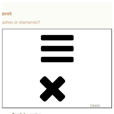
Przejdź
do
prot
treści
ashes or diamonds?
Menu