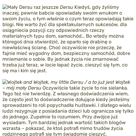
Dersu
Kiedyś, gdy żyliśmy
inaczej, pewnie babcie opowiadały swoim wnukom o
swoim życiu, o tym właśnie o czym teraz opowiadają takie
blogi. Nie warto żyć dla spektakularnych sukcesów, dla
osiągniecia pozycji czy odpowiednich rzeczy
materialnych typu dom, samochód… Bo wtedy można
któregoś dnia stwierdzić, że oparło się drabinę o
niewłaściwą ścianę. Choć oczywiście nie przeczę, że
fajnie mieć wygodny dom, bezpieczny samochód, dobre
mniemanie o sobie. By jednak życia nie zmarnować
trzeba już teraz, w locie łapać życie, cieszyć się tym, co
się ma i kim się jest.
and Wojtek, my little Dersu / a to już jest Wojtek
– mój mały Dersu
Oczywiście takie życie to nie sielanka.
Tego też nie twierdzę. Z własnego doświadczenia wiem,
że często jest to doświadczenie dołujące kiedy jesteśmy
sprowadzeni to roli popychadła huśtawki. I dlatego wielu
ludzi rezygnuje z posiadania dzieci lub ogranicza się tylko
do jednego. Zupełnie to rozumiem. Przy dwójce już
wysiadam. Tym bardziej jednak wartość takich blogów
wzrasta – pokazać, że ktoś potrafi mimo trudów życia
rodzinnego potrafi się tym świadomie cieszyć.