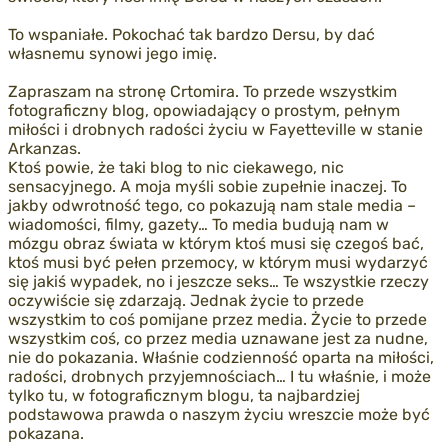
To wspaniałe. Pokochać tak bardzo Dersu, by dać
własnemu synowi jego imię.
Zapraszam na
stronę Crtomira
. To przede wszystkim
fotograficzny blog, opowiadający o prostym, pełnym
miłości i drobnych radości życiu w Fayetteville w stanie
Arkanzas.
Ktoś powie, że taki blog to nic ciekawego, nic
sensacyjnego. A moja myśli sobie zupełnie inaczej. To
jakby odwrotność tego, co pokazują nam stale media –
wiadomości, filmy, gazety… To media budują nam w
mózgu obraz świata w którym ktoś musi się czegoś bać,
ktoś musi być pełen przemocy, w którym musi wydarzyć
się jakiś wypadek, no i jeszcze seks… Te wszystkie rzeczy
oczywiście się zdarzają. Jednak życie to przede
wszystkim to coś pomijane przez media. Życie to przede
wszystkim coś, co przez media uznawane jest za nudne,
nie do pokazania. Właśnie codzienność oparta na miłości,
radości, drobnych przyjemnościach… I tu właśnie, i może
tylko tu, w fotograficznym blogu, ta najbardziej
podstawowa prawda o naszym życiu wreszcie może być
pokazana.