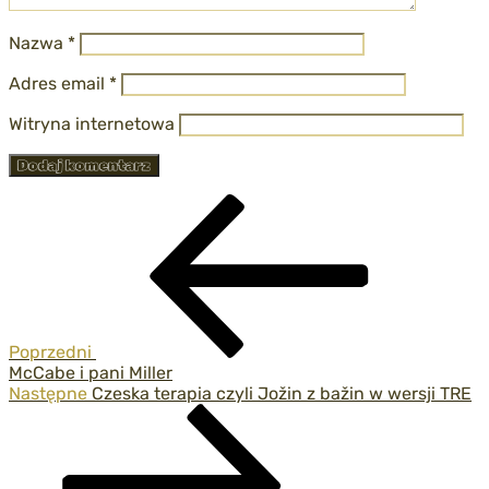
Nazwa
*
Adres email
*
Witryna internetowa
Nawigacja
Poprzedni
wpis
wpisu
Poprzedni
McCabe i pani Miller
Następny
Następne
Czeska terapia czyli Jožin z bažin w wersji TRE
wpis