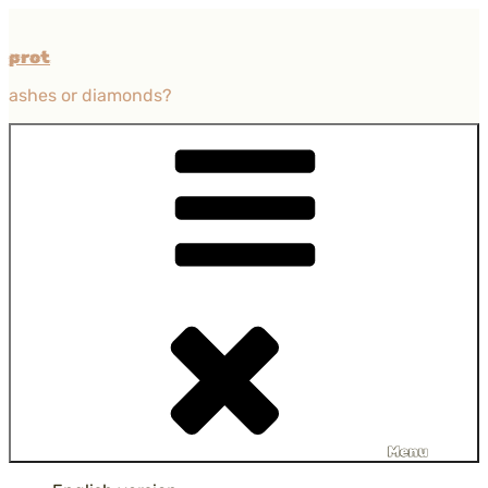
Przejdź
do
prot
treści
ashes or diamonds?
Menu