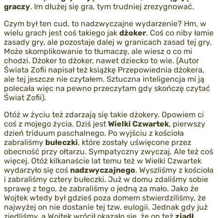
graczy
. Im dłużej się gra, tym trudniej zrezygnować.
Czym był ten cud, to nadzwyczajne wydarzenie? Hm, w
wielu grach jest coś takiego jak
dżoker
. Coś co niby łamie
zasady gry, ale pozostaje dalej w granicach zasad tej gry.
Może skomplikowanie to tłumaczę, ale wiesz o co mi
chodzi. Dżoker to dżoker, nawet dziecko to wie. (Autor
Świata Zofii napisał też książkę Przepowiednia dżokera,
ale tej jeszcze nie czytałem. Sztuczna inteligencja mi ją
polecała więc na pewno przeczytam gdy skończę czytać
Świat Zofii).
Otóż w życiu też zdarzają się takie dżokery. Opowiem ci
coś z mojego życia. Dziś jest
Wielki Czwartek
, pierwszy
dzień triduum paschalnego. Po wyjściu z kościoła
zabraliśmy
bułeczki
, które zostały uświęcone przez
obecność przy ołtarzu. Sympatyczny zwyczaj. Ale też coś
więcej. Otóż kilkanaście lat temu też w Wielki Czwartek
wydarzyło się coś
nadzwyczajnego
. Wyszliśmy z kościoła
i zabraliśmy cztery bułeczki. Już w domu zdaliśmy sobie
sprawę z tego, że zabraliśmy o jedną za mało. Jako że
Wojtek wtedy był gdzieś poza domem stwierdziliśmy, że
najwyżej on nie dostanie tej tzw. eulogii. Jednak gdy już
zjedliśmy, a Wojtek wrócił okazało się, że on też
zjadł