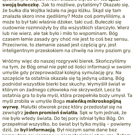
swoją
bułeczkę
. Jak to możliwe, pytaliśmy? Okazało się,
że bułka dla Wojtka leżała na jego łóżku. Skąd się tam
znalazła skoro inne zjedliśmy? Może coś pomyliliśmy, a
może to był taki właśnie dżoker, taki cud. Bułeczki się
cudownie rozmnożyły by dla wszystkich starczyło. Wierz
lub nie wierz, ale tak było i miło to wspominam. Bóg
czasem łamie zasady gry choć nie jest to coś bez sensu.
Przeciwnie, to złamanie zasad jest częścią gry, jest
inteligentnym przeskokiem na chwilę na inny poziom gry.
Wróćmy więc do naszej rozgrywki bierek. Skończyliśmy
na tym, że Bóg omal nie pękł od ilości informacji w swoim
umyśle gdy przeprowadzał kolejną symulację gry. Na
szczęście ta ostatnia okazała się tą jedyną udaną. Bóg
podniósł wszystkie bierki bez skuchy. Wymyślił świat w
którym on żadnego człowieka nie skrzywdził. Lecz ta
ostatnia gra to była myśl, która przepełniła boży umysł. Ta
myśl zrobiła w umyśle Boga
maleńką mikroskopijną
wyrwę
. Malutki otworek przez który przedostał się na
zewnątrz
jeden promień światła
. Sęk w tym jednak, że
nie było wtedy świata. Do tej pory istniał tylko Bóg. On
przepełniał wszystko, bo świat był tylko myślą – powiemy
dziś, że
był informacją
. Był niczym same dane bez