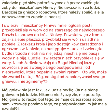
zaledwie pięć słów potrafił wycedzić przez zaciśnięte
zęby do mieszkańców Niniwy. Nie uważał ich za ludzi.
Bardziej za gniazdo robactwa, które należy spalić, ale ja
odczuwałem to zupełnie inaczej.
I uwierzyli mieszkańcy Niniwy mnie, ogłosili post i
przyoblekli się w wory od najstarszego do najmłodszego.
Doszła ta sprawa do króla Niniwy. Powstał więc z tronu,
zdjął z siebie płaszcz, przyoblókł się w wór i usiadł na
popiele. Z rozkazu króla i jego dostojników zarządzono i
ogłoszono w Niniwie, co następuje: «Ludzie i zwierzęta,
bydło i trzoda niech nic nie jedzą, niech się nie pasą i
wody nie piją. Ludzie i zwierzęta niech przyobleką się w
wory. Niech żarliwie wołają do Boga! Niechaj każdy
odwróci się od swojego złego postępowania i od
nieprawości, którą popełnia swoimi rękami. Kto wie, może
się zwróci i ulituje Bóg, odstąpi od zapalczywości swego
gniewu, i nie zginiemy?»
Mój gniew nie jest taki, jak ludzie myślą. Ja nie płonę
gniewem jak ludzie. Nikomu nie życzę źle, nie potrafię.
Mój gniew to raczej ból tego, że moje dzieci robią sobie
sami krzywdę pomimo tego, że podpowiadam im jak mają
czynić[9].