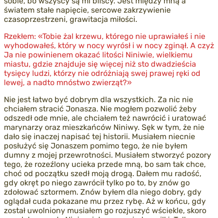
sobie, bo wszyscy są mi bliscy. Jest między mną a
światem stałe napięcie, sercowe zakrzywienie
czasoprzestrzeni, grawitacja miłości.
Rzekłem: «Tobie żal krzewu, którego nie uprawiałeś i nie
wyhodowałeś, który w nocy wyrósł i w nocy zginął. A czyż
Ja nie powinienem okazać litości Niniwie, wielkiemu
miastu, gdzie znajduje się więcej niż sto dwadzieścia
tysięcy ludzi, którzy nie odróżniają swej prawej ręki od
lewej, a nadto mnóstwo zwierząt?»
Nie jest łatwo być dobrym dla wszystkich. Za nic nie
chciałem stracić Jonasza. Nie mogłem pozwolić żeby
odszedł ode mnie, ale chciałem też nawrócić i uratować
marynarzy oraz mieszkańców Niniwy. Sęk w tym, że nie
dało się inaczej napisać tej historii. Musiałem niecnie
posłużyć się Jonaszem pomimo tego, że nie byłem
dumny z mojej przewrotności. Musiałem stworzyć pozory
tego, że rozeźlony ucieka przede mną, bo sam tak chce,
choć od początku szedł moją drogą. Dałem mu radość,
gdy okręt po niego zawrócił tylko po to, by znów go
zdołować sztormem. Znów byłem dla niego dobry, gdy
oglądał cuda pokazane mu przez rybę. Aż w końcu, gdy
został uwolniony musiałem go rozjuszyć wściekle, skoro