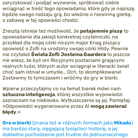
zaryzykować i podjąć wyzwanie, spróbować ciebie
wciągnąć w treść tego opowiadania, które gdy je napiszę,
będzie swego rodzaju grą, bo właśnie o niewinną gierkę,
o zabawę w tej opowieści chodzi.
Zresztą istnieje też możliwość, że
potajemnie piszę
to
opowiadanie dla jakiejś konkretnej czytelniczki, na
przykład dla mojej córki niczym major Knag piszący
opowieść o Zofii na urodziny swojej córki Hildy. Pewnie
nie czytałaś
Świata Zofii
Josteina
Gaardera
to jeszcze
nie wiesz, że byli oni fikcyjnymi postaciami grającymi
realnych ludzi, których autor wciągnął w literacki świat
choć sam istniał w umyśle… Och, to skomplikowane!
Zostawmy to tymczasem i wróćmy do gry w bierki.
Wpierw przeczytajmy co na temat bierek mówi nam
sztuczna inteligencja
, której wszystkie wypowiedzi
zaznaczam na niebiesko. Wytłuszczenia są jej. Pamiętaj:
»Odpowiedzi wygenerowane przez AI
mogą zawierać
błędy
.«
Gra w bierki
(znana też w różnych formach jako
Mikado
)
ma bardzo starą, sięgającą tysiącleci historię, a jej
dokładne pochodzenie jest trudne do jednoznacznego