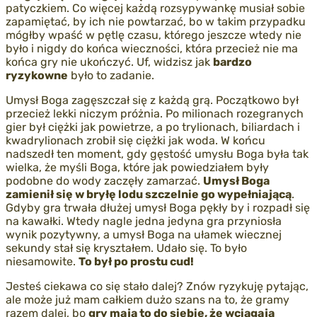
patyczkiem. Co więcej każdą rozsypywankę musiał sobie
zapamiętać, by ich nie powtarzać, bo w takim przypadku
mógłby wpaść w pętlę czasu, którego jeszcze wtedy nie
było i nigdy do końca wieczności, która przecież nie ma
końca gry nie ukończyć. Uf, widzisz jak
bardzo
ryzykowne
było to zadanie.
Umysł Boga zagęszczał się z każdą grą. Początkowo był
przecież lekki niczym próżnia. Po milionach rozegranych
gier był ciężki jak powietrze, a po trylionach, biliardach i
kwadrylionach zrobił się ciężki jak woda. W końcu
nadszedł ten moment, gdy gęstość umysłu Boga była tak
wielka, że myśli Boga, które jak powiedziałem były
podobne do wody zaczęły zamarzać.
Umysł Boga
zamienił się w bryłę lodu szczelnie go wypełniającą
.
Gdyby gra trwała dłużej umysł Boga pękły by i rozpadł się
na kawałki. Wtedy nagle jedna jedyna gra przyniosła
wynik pozytywny, a umysł Boga na ułamek wiecznej
sekundy stał się kryształem. Udało się. To było
niesamowite.
To był po prostu cud!
Jesteś ciekawa co się stało dalej? Znów ryzykuję pytając,
ale może już mam całkiem dużo szans na to, że gramy
razem dalej, bo
gry mają to do siebie, że wciągają