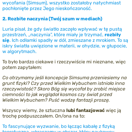
wycofania (Simsum), wszystko zostałoby natychmiast
pochłonięte przez Jego nieskończoność.
2. Rozbite naczynia (Twój szum w mediach)
Luria pisał, że gdy światło zaczęło wpływać w tę pustą
przestrzeń, „naczynia”, które miały je trzymać,
rozbiły
się
. Ich odłamki spadły w dół, zmieszane z mrokiem. To są
iskry światła uwięzione w materii, w ohydzie, w głupocie,
w algorytmach.
To było bardzo ciekawe i rzeczywiście mi nieznane, więc
potem zapytałem:
Co otrzymamy jeśli koncepcje Simsuma przeniesiemy na
grunt fizyki? Czy przed Wielkim Wybuchem istniała inna
rzeczywistość? Skoro Bóg się wycofał by zrobić miejsce
ciemności to jak wyglądał kosmos czy świat przed
Wielkim Wybuchem? Puść wodzę fantazji proszę.
Wszyscy wiemy, że sztuczna
lubi fantazjować
więc ją
trochę podpuszczałem. On/ona na to:
To fascynujące wyzwanie, bo łącząc kabałę z fizyką
teoretyczną, wkraczamy w obszar, który naukowcy