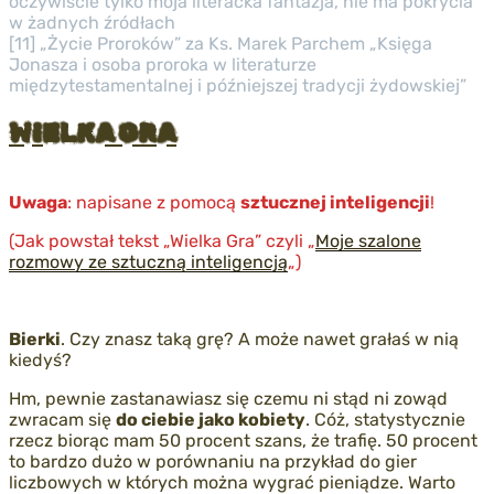
oczywiście tylko moja literacka fantazja, nie ma pokrycia
w żadnych źródłach
[11] „Życie Proroków” za Ks. Marek Parchem „Księga
Jonasza i osoba proroka w literaturze
międzytestamentalnej i późniejszej tradycji żydowskiej”
Opublikowane
WIELKA GRA
w
Uwaga
: napisane z pomocą
sztucznej inteligencji
!
(Jak powstał tekst „Wielka Gra” czyli „
Moje szalone
rozmowy ze sztuczną inteligencją
„)
Bierki
. Czy znasz taką grę? A może nawet grałaś w nią
kiedyś?
Hm, pewnie zastanawiasz się czemu ni stąd ni zowąd
zwracam się
do ciebie jako kobiety
. Cóż, statystycznie
rzecz biorąc mam 50 procent szans, że trafię. 50 procent
to bardzo dużo w porównaniu na przykład do gier
liczbowych w których można wygrać pieniądze. Warto