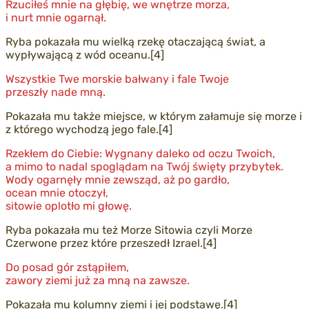
Rzuciłeś mnie na głębię, we wnętrze morza,
i nurt mnie ogarnął.
Ryba pokazała mu wielką rzekę otaczającą świat, a
wypływającą z wód oceanu.[4]
Wszystkie Twe morskie bałwany i fale Twoje
przeszły nade mną.
Pokazała mu także miejsce, w którym załamuje się morze i
z którego wychodzą jego fale.[4]
Rzekłem do Ciebie: Wygnany daleko od oczu Twoich,
a mimo to nadal spoglądam na Twój święty przybytek.
Wody ogarnęły mnie zewsząd, aż po gardło,
ocean mnie otoczył,
sitowie oplotło mi głowę.
Ryba pokazała mu też Morze Sitowia czyli Morze
Czerwone przez które przeszedł Izrael.[4]
Do posad gór zstąpiłem,
zawory ziemi już za mną na zawsze.
Pokazała mu kolumny ziemi i jej podstawę.[4]