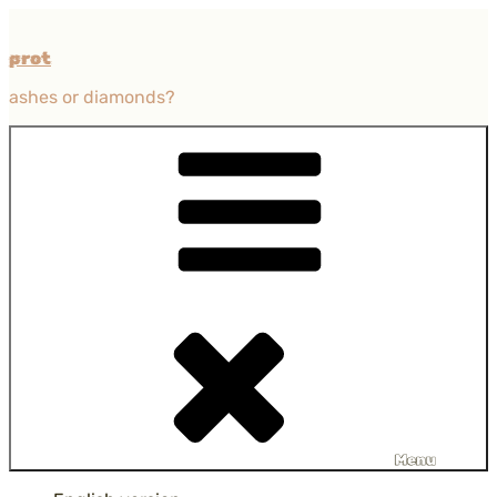
Przejdź
do
prot
treści
ashes or diamonds?
Menu