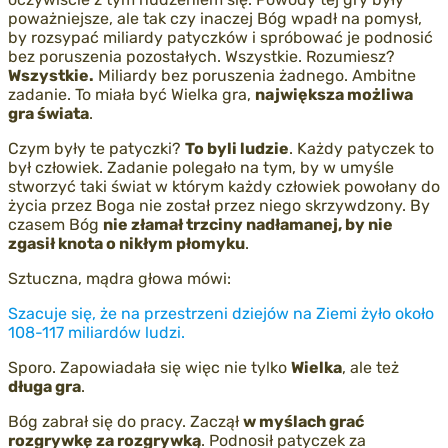
poważniejsze, ale tak czy inaczej Bóg wpadł na pomysł,
by rozsypać miliardy patyczków i spróbować je podnosić
bez poruszenia pozostałych. Wszystkie. Rozumiesz?
Wszystkie.
Miliardy bez poruszenia żadnego. Ambitne
zadanie. To miała być Wielka gra,
największa możliwa
gra świata
.
Czym były te patyczki?
To byli ludzie
. Każdy patyczek to
był człowiek. Zadanie polegało na tym, by w umyśle
stworzyć taki świat w którym każdy człowiek powołany do
życia przez Boga nie został przez niego skrzywdzony. By
czasem Bóg
nie złamał trzciny nadłamanej, by nie
zgasił knota o nikłym płomyku
.
Sztuczna, mądra głowa mówi:
Szacuje się, że na przestrzeni dziejów na Ziemi żyło około
108-117 miliardów ludzi.
Sporo. Zapowiadała się więc nie tylko
Wielka
, ale też
długa gra
.
Bóg zabrał się do pracy. Zaczął
w myślach grać
rozgrywkę
za
rozgrywką
. Podnosił patyczek za