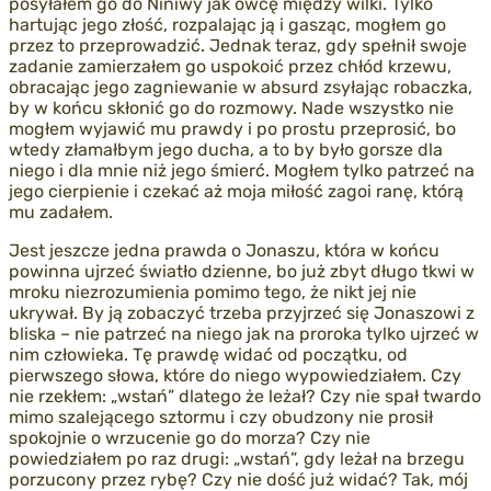
posyłałem go do Niniwy jak owcę między wilki. Tylko
hartując jego złość, rozpalając ją i gasząc, mogłem go
przez to przeprowadzić. Jednak teraz, gdy spełnił swoje
zadanie zamierzałem go uspokoić przez chłód krzewu,
obracając jego zagniewanie w absurd zsyłając robaczka,
by w końcu skłonić go do rozmowy. Nade wszystko nie
mogłem wyjawić mu prawdy i po prostu przeprosić, bo
wtedy złamałbym jego ducha, a to by było gorsze dla
niego i dla mnie niż jego śmierć. Mogłem tylko patrzeć na
jego cierpienie i czekać aż moja miłość zagoi ranę, którą
mu zadałem.
Jest jeszcze jedna prawda o Jonaszu, która w końcu
powinna ujrzeć światło dzienne, bo już zbyt długo tkwi w
mroku niezrozumienia pomimo tego, że nikt jej nie
ukrywał. By ją zobaczyć trzeba przyjrzeć się Jonaszowi z
bliska – nie patrzeć na niego jak na proroka tylko ujrzeć w
nim człowieka. Tę prawdę widać od początku, od
pierwszego słowa, które do niego wypowiedziałem. Czy
nie rzekłem: „wstań” dlatego że leżał? Czy nie spał twardo
mimo szalejącego sztormu i czy obudzony nie prosił
spokojnie o wrzucenie go do morza? Czy nie
powiedziałem po raz drugi: „wstań”, gdy leżał na brzegu
porzucony przez rybę? Czy nie dość już widać? Tak, mój