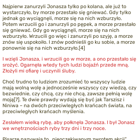
Najpierw zanurzyli Jonasza tylko po kolana, ale już to
wystarczyło, by morze przestało się gniewać. Gdy tylko
jednak go wyciągnęli, morze się na nich wzburzyło.
Potem wrzucili go i zanurzyli po pępek, a morze przestało
się gniewać. Gdy go wyciągnęli, morze się na nich
wzburzyło. Wrzucili go więc i zanurzyli po szyję, a morze
znów się uspokoiło. I znów podnieśli go ku sobie, a morze
ponownie się na nich wzburzyło.[4]
I wzięli Jonasza, i wrzucili go w morze, a ono przestało się
srożyć. Ogarnęła wtedy tych ludzi bojaźń przede mną.
Złożyli mi ofiarę i uczynili śluby.
Choć trudno to ludziom zrozumieć to wszyscy ludzie
mają wolną wolę a jednocześnie wszyscy czy wiedzą, czy
bezwiednie, czy chcą, czy nie chcą, zawsze pełnią wolę
moją[7]. Te dwie prawdy wydają się być jak Tarszisz i
Niniwa – na dwóch przeciwległych krańcach świata, na
przeciwległych krańcach myślenia.
Zesłałem wielką rybę, aby połknęła Jonasza. I był Jonasz
we wnętrznościach ryby trzy dni i trzy noce.
Pisarze nazywają to „nieoczekiwanym zwrotem akcji”.