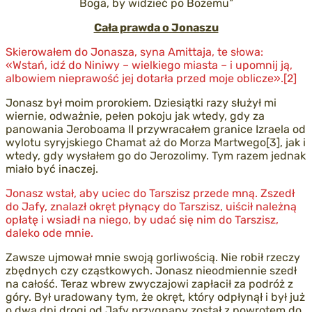
Boga, by widzieć po Bożemu”
Cała prawda o Jonaszu
Skierowałem do Jonasza, syna Amittaja, te słowa:
«Wstań, idź do Niniwy – wielkiego miasta – i upomnij ją,
albowiem nieprawość jej dotarła przed moje oblicze».[2]
Jonasz był moim prorokiem. Dziesiątki razy służył mi
wiernie, odważnie, pełen pokoju jak wtedy, gdy za
panowania Jeroboama II przywracałem granice Izraela od
wylotu syryjskiego Chamat aż do Morza Martwego[3], jak i
wtedy, gdy wysłałem go do Jerozolimy. Tym razem jednak
miało być inaczej.
Jonasz wstał, aby uciec do Tarszisz przede mną. Zszedł
do Jafy, znalazł okręt płynący do Tarszisz, uiścił należną
opłatę i wsiadł na niego, by udać się nim do Tarszisz,
daleko ode mnie.
Zawsze ujmował mnie swoją gorliwością. Nie robił rzeczy
zbędnych czy cząstkowych. Jonasz nieodmiennie szedł
na całość. Teraz wbrew zwyczajowi zapłacił za podróż z
góry. Był uradowany tym, że okręt, który odpłynął i był już
o dwa dni drogi od Jafy przygnany został z powrotem do