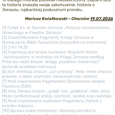
ta historia znalazła swoje zakończenie, historia o
Jonaszu, najbardziej posłusznym proroku.
Mariusz Kwiatkowski –
Chorzów
19.07.2026
[1] Cytat: Ks. dr Damian Jurczak „Motywy uniwersalizmu
zbawczego w Księdze Jonasza”
[2] Zmodyfikowane fragmenty Księgi Jonasza w
tłumaczeniu Biblii Tysiąclecia [wszystkie na czerwono]
[3] 2 Krl 14,25
[4] Inspiracją jest praca naukowa: Wojciech Kosior
„Apotropaiony w midraszu do Księgi Jonasza według
Pirke de-rabbi Eliezer. Wstęp, przekład i komentarz”
(autorski przekład midraszu)
[6] Syn Amittaja znaczy „syn prawdy”. Hebr. emet znaczy:
prawda, a także wierność, niezawodność i stałość.
[7] Myśl inspirowana fragmentem Dzienniczka świętej
Faustyny [586]
[8] Imię Jonasz znaczy „gołąb” lub „gołębica”. Hebr. jona.
Może symbolizować pokój, czystość, spokój oraz nadzieję.
[9] Myśl inspirowana wykładem Magdaleny Jóźwik o
proroku Izajaszu
[10] Sprawa bożej motywacji i depresji proroka to