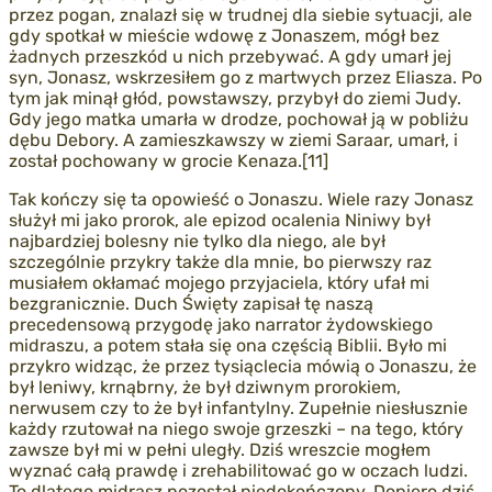
przez pogan, znalazł się w trudnej dla siebie sytuacji, ale
gdy spotkał w mieście wdowę z Jonaszem, mógł bez
żadnych przeszkód u nich przebywać. A gdy umarł jej
syn, Jonasz, wskrzesiłem go z martwych przez Eliasza. Po
tym jak minął głód, powstawszy, przybył do ziemi Judy.
Gdy jego matka umarła w drodze, pochował ją w pobliżu
dębu Debory. A zamieszkawszy w ziemi Saraar, umarł, i
został pochowany w grocie Kenaza.[11]
Tak kończy się ta opowieść o Jonaszu. Wiele razy Jonasz
służył mi jako prorok, ale epizod ocalenia Niniwy był
najbardziej bolesny nie tylko dla niego, ale był
szczególnie przykry także dla mnie, bo pierwszy raz
musiałem okłamać mojego przyjaciela, który ufał mi
bezgranicznie. Duch Święty zapisał tę naszą
precedensową przygodę jako narrator żydowskiego
midraszu, a potem stała się ona częścią Biblii. Było mi
przykro widząc, że przez tysiąclecia mówią o Jonaszu, że
był leniwy, krnąbrny, że był dziwnym prorokiem,
nerwusem czy to że był infantylny. Zupełnie niesłusznie
każdy rzutował na niego swoje grzeszki – na tego, który
zawsze był mi w pełni uległy. Dziś wreszcie mogłem
wyznać całą prawdę i zrehabilitować go w oczach ludzi.
To dlatego midrasz pozostał niedokończony. Dopiero dziś