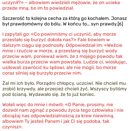
uczynił?» – albowiem wiedzieli mężowie, że on ucieka
przede mną, bo im to powiedział.
Szczerość to kolejna cecha za którą go kochałem. Jonasz
był prawdomówny do bólu. W końcu to… syn prawdy.[6]
I zapytali go: «Co powinniśmy ci uczynić, aby morze
przestało się burzyć dokoła nas?» Fale bowiem w
dalszym ciągu się podnosiły. Odpowiedział im: «Weźcie
mnie i rzućcie w morze, a przestaną się burzyć wody
przeciw wam, ponieważ wiem, że z mojego powodu tak
wielka burza przeciw wam powstała. Ludzie ci, wiosłując,
usiłowali zawrócić ku lądowi, ale nie mogli, bo morze
coraz silniej się burzyło przeciw nim.
Żal mi ich było. Porządni chłopcy, uczciwi. Nie chcieli mu
zrobić krzywdy, ale przecież chcieli żyć. Wszyscy byliśmy
pod ścianą. Wydawało się, że to już koniec.
Wołali więc do mnie i mówili: «O Panie, prosimy, nie
dozwól nam zginąć z powodu życia tego człowieka i nie
obciążaj nas odpowiedzialnością za krew niewinną,
albowiem Ty jesteś Panem i jak Ci się podoba, tak
czynisz».