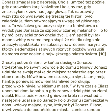
Jonasz zmagał się z depresją. Chciał umrzeć też później,
gdy darowałem karę Niniwitom i kolejny raz, gdy
zniszczyłem krzew nad jego głową. Tak naprawdę
wszystko co wydawało się treścią tej historii było
zaledwie jej tłem odwracającym uwagę od głównego
celu. Ta właściwa gra toczyła się nie o Niniwitów, a o
wydobycie Jonasza ze szponów czarnej melancholii, o to
by mój przyjaciel znów chciał żyć. Cierń apatii był tak
mocno wbity w serce mego sługi, że nic dla niego nie
znaczyły spektakularne sukcesy: nawrócenie marynarzy,
którzy siedemdziesiąt swych różnych bożków wyrzucili
do morza oraz ocalenie największego miasta świata. [10]
Zresztą ostrze śmierci w końcu dosięgło Jonasza
trzykrotnie. Po swym powrocie do domu z Niniwy Jonasz
udał się ze swoją matką do miejsca zamieszkałego przez
obce narody. Mówił bowiem oskarżając się: „Usunę moją
hańbę, ponieważ mówiłem kłamliwie prorokując
przeciwko Niniwie, wielkiemu miastu.” W tym czasie Eliasz
upominał dom Achaba, a gdy zapowiedział głód na ziemi,
uciekł. Eliasz uciekł przed gniewem króla na wschód, a
następnie udał się do Sarepty koło Sydonu i zamieszkał w
domu wdowy mającej syna, którym był Jonasz. Eliasz,
przybywając do pogańskiego miasta, zamieszkanego