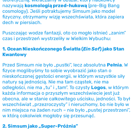
nazywają
kosmologią przed-hukową
(pre-Big Bang
cosmology). Jeśli potraktujemy Simsum jako model
fizyczny, otrzymamy wizję wszechświata, która zapiera
dech w piersiach.
Puszczając wodze fantazji, oto co mogło istnieć „zanim”
czas i przestrzeń wystrzeliły w Wielkim Wybuchu:
1. Ocean Nieskończonego Światła (
Ein Sof
) jako Stan
Kwantowy
Przed Simsum nie było „pustki”, lecz absolutna
Pełnia
. W
fizyce moglibyśmy to sobie wyobrazić jako stan o
nieskończonej gęstości energii, w którym wszystkie siły
natury są jednością. Nie ma tam cząstek, nie ma
odległości, nie ma „tu” i „tam”. To czysty
Logos
, w którym
każda informacja o przyszłym wszechświecie jest już
obecna, ale w stanie całkowitego uścisku, jedności. To był
wszechświat „przezroczysty” i nieruchomy, bo nie było w
nim miejsca na żaden ruch – nie było „pustej przestrzeni”,
w którą cokolwiek mogłoby się przesunąć.
2. Simsum jako „Super-Próżnia”