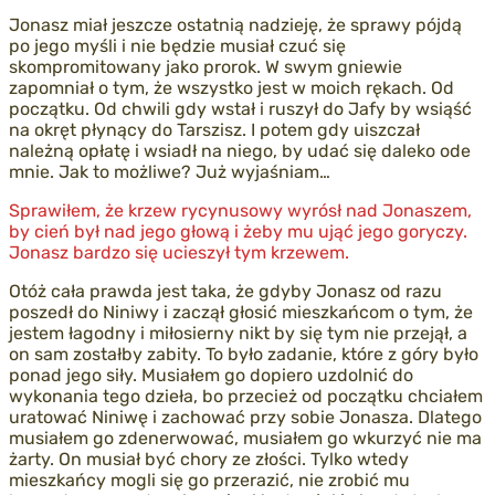
Jonasz miał jeszcze ostatnią nadzieję, że sprawy pójdą
po jego myśli i nie będzie musiał czuć się
skompromitowany jako prorok. W swym gniewie
zapomniał o tym, że wszystko jest w moich rękach. Od
początku. Od chwili gdy wstał i ruszył do Jafy by wsiąść
na okręt płynący do Tarszisz. I potem gdy uiszczał
należną opłatę i wsiadł na niego, by udać się daleko ode
mnie. Jak to możliwe? Już wyjaśniam…
Sprawiłem, że krzew rycynusowy wyrósł nad Jonaszem,
by cień był nad jego głową i żeby mu ująć jego goryczy.
Jonasz bardzo się ucieszył tym krzewem.
Otóż cała prawda jest taka, że gdyby Jonasz od razu
poszedł do Niniwy i zaczął głosić mieszkańcom o tym, że
jestem łagodny i miłosierny nikt by się tym nie przejął, a
on sam zostałby zabity. To było zadanie, które z góry było
ponad jego siły. Musiałem go dopiero uzdolnić do
wykonania tego dzieła, bo przecież od początku chciałem
uratować Niniwę i zachować przy sobie Jonasza. Dlatego
musiałem go zdenerwować, musiałem go wkurzyć nie ma
żarty. On musiał być chory ze złości. Tylko wtedy
mieszkańcy mogli się go przerazić, nie zrobić mu