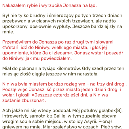
Nakazałem rybie i wyrzuciła Jonasza na ląd.
Był nie tylko brudny i śmierdzący po tych trzech dniach
przebywania w ciasnych rybich trzewiach, ale nadto
upokorzony, dosłownie wypluty. Jeszcze bardziej zły na
mnie.
Przemówiłem do Jonasza po raz drugi tymi słowami:
«Wstań, idź do Niniwy, wielkiego miasta, i głoś jej
upomnienie, które Ja ci zlecam». Jonasz wstał i poszedł
do Niniwy, jak mu powiedziałem.
Miał do pokonania tysiąc kilometrów. Gdy szedł przez ten
miesiąc złość ciągle jeszcze w nim narastała.
Niniwa była miastem bardzo rozległym – na trzy dni drogi.
Począł więc Jonasz iść przez miasto jeden dzień drogi i
wołał, i głosił: «Jeszcze czterdzieści dni, a Niniwa
zostanie zburzona».
Ach jakże mi się wtedy podobał. Mój potulny gołąbek[8],
introwertyk, samotnik z Galilei w tym zupełnie obcym i
wrogim sobie sobie miejscu, w stolicy Asyrii. Płonął
gniewem na mnie. Miał szaleństwo w oczach. Pięć słów,