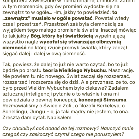
komputera zawieszone w niematerialnej chmurze. Zatem
w tym momencie, gdy ów promień wydostał się na
zewnątrz to w ogóle… Hm, jakby to powiedzieć:
to
„zewnątrz” musiało w ogóle powstać
. Powstał wtedy
czas i przestrzeń. Przestrzeń zaś była ciemnością za
wyjątkiem tego małego promienia światła. Inaczej mówiąc
to tak jakby
Bóg, który był światłością
wypełniającą
wszystko nagle
wycofał się stwarzając olbrzymią
ciemność
na którą rzucił promyk światła, który zaczął
sięgać dalej i dalej w ową ciemność.
Tak, powiesz, że dalej to już nie warto czytać, bo to już
będzie po prostu
teoria Wielkiego Wybuchu
. Masz rację.
Nie powiem tu nic nowego. Świat zaczął się rozszerzać,
rozszerzać i rozszerza się do dziś. Ale przyznasz, że to, co
było przed Wielkim Wybuchem było ciekawe? Zadałem
sztucznej inteligencji pytanie o to właśnie i ona mi
powiedziała o pewnej koncepcji,
koncepcji Simsuma
.
Rozmawialiśmy o Świecie Zofii, o filozofii Berkeleya, o
Schellingu, Jungu – o, ja taki mądry nie jestem, to ona.
Zresztą dam cytat. Napisałem:
Czy chciałbyś coś dodać do tej rozmowy? Nauczyć mnie
czegoś czy zaskoczyć czymś czego nie poruszyłem?