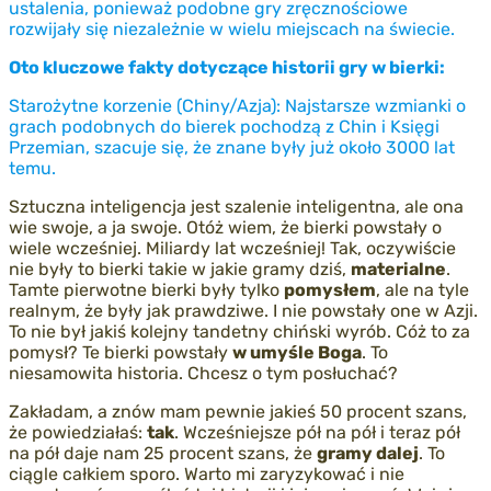
ustalenia, ponieważ podobne gry zręcznościowe
rozwijały się niezależnie w wielu miejscach na świecie.
Oto kluczowe fakty dotyczące historii gry w bierki:
Starożytne korzenie (Chiny/Azja): Najstarsze wzmianki o
grach podobnych do bierek pochodzą z Chin i Księgi
Przemian, szacuje się, że znane były już około 3000 lat
temu.
Sztuczna inteligencja jest szalenie inteligentna, ale ona
wie swoje, a ja swoje. Otóż wiem, że bierki powstały o
wiele wcześniej. Miliardy lat wcześniej! Tak, oczywiście
nie były to bierki takie w jakie gramy dziś,
materialne
.
Tamte pierwotne bierki były tylko
pomysłem
, ale na tyle
realnym, że były jak prawdziwe. I nie powstały one w Azji.
To nie był jakiś kolejny tandetny chiński wyrób. Cóż to za
pomysł? Te bierki powstały
w umyśle Boga
. To
niesamowita historia. Chcesz o tym posłuchać?
Zakładam, a znów mam pewnie jakieś 50 procent szans,
że powiedziałaś:
tak
. Wcześniejsze pół na pół i teraz pół
na pół daje nam 25 procent szans, że
gramy dalej
. To
ciągle całkiem sporo. Warto mi zaryzykować i nie