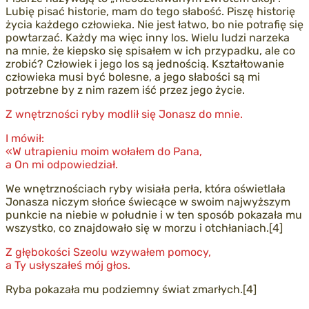
Lubię pisać historie, mam do tego słabość. Piszę historię
życia każdego człowieka. Nie jest łatwo, bo nie potrafię się
powtarzać. Każdy ma więc inny los. Wielu ludzi narzeka
na mnie, że kiepsko się spisałem w ich przypadku, ale co
zrobić? Człowiek i jego los są jednością. Kształtowanie
człowieka musi być bolesne, a jego słabości są mi
potrzebne by z nim razem iść przez jego życie.
Z wnętrzności ryby modlił się Jonasz do mnie.
I mówił:
«W utrapieniu moim wołałem do Pana,
a On mi odpowiedział.
We wnętrznościach ryby wisiała perła, która oświetlała
Jonasza niczym słońce świecące w swoim najwyższym
punkcie na niebie w południe i w ten sposób pokazała mu
wszystko, co znajdowało się w morzu i otchłaniach.[4]
Z głębokości Szeolu wzywałem pomocy,
a Ty usłyszałeś mój głos.
Ryba pokazała mu podziemny świat zmarłych.[4]