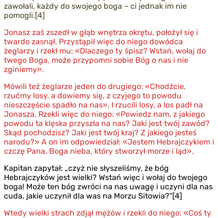
zawołali, każdy do swojego boga – ci jednak im nie
pomogli.[4]
Jonasz zaś zszedł w głąb wnętrza okrętu, położył się i
twardo zasnął. Przystąpił więc do niego dowódca
żeglarzy i rzekł mu: «Dlaczego ty śpisz? Wstań, wołaj do
twego Boga, może przypomni sobie Bóg o nas i nie
zginiemy».
Mówili też żeglarze jeden do drugiego: «Chodźcie,
rzućmy losy, a dowiemy się, z czyjego to powodu
nieszczęście spadło na nas». I rzucili losy, a los padł na
Jonasza. Rzekli więc do niego: «Powiedz nam, z jakiego
powodu ta klęska przyszła na nas? Jaki jest twój zawód?
Skąd pochodzisz? Jaki jest twój kraj? Z jakiego jesteś
narodu?» A on im odpowiedział: «Jestem Hebrajczykiem i
czczę Pana, Boga nieba, który stworzył morze i ląd».
Kapitan zapytał: „czyż nie słyszeliśmy, że bóg
Hebrajczyków jest wielki? Wstań więc i wołaj do twojego
boga! Może ten bóg zwróci na nas uwagę i uczyni dla nas
cuda, jakie uczynił dla was na Morzu Sitowia?”[4]
Wtedy wielki strach zdjął mężów i rzekli do niego: «Coś ty