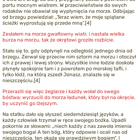
portu mocnym wiatrem. W przeciwieństwie do swych
rodaków nie obawiał się wypłynięcia na morze. Odbijając
od brzegu powiedział: „Teraz wiem, że moje splątane
ścieżki wyprostują się przede mną”.[4]
Zesłałem na morze gwałtowny wiatr, i nastała wielka
burza na morzu, tak że okrętowi groziło rozbicie.
Stało się to, gdy odpłynęli na odległość jednego dnia od
brzegu. Zerwał się przeciw nim sztorm na morzu i otoczył
ich z prawej i lewej strony. Wszystkie inne łodzie dookoła
płynęły spokojnie tam i z powrotem po morskiej tafli, i
tylko łódź, na którą zszedł Jonasz, znalazła się w
nieszczęściu.[4]
Przerazili się więc żeglarze i każdy wołał do swego
bóstwa; wyrzucili do morza ładunek, który był na okręcie,
by uczynić go lżejszym.
Na statku dało się słyszeć siedemdziesiąt języków, a
każdy człowiek trzymał w ręce swojego bożka. Upadli
pokornie ze słowami: „niech każdy z nas zawoła imienia
swojego boga! A ten bóg, który odpowie i ocali nas od
nieszczęścia, ten okaże się prawdziwym bogiem”. I