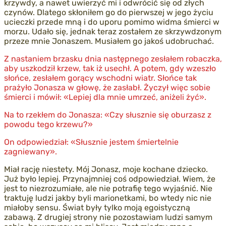
krzywdy, a nawet uwierzyć mi i odwrócić się od złych
czynów. Dlatego skłoniłem go do pierwszej w jego życiu
ucieczki przede mną i do uporu pomimo widma śmierci w
morzu. Udało się, jednak teraz zostałem ze skrzywdzonym
przeze mnie Jonaszem. Musiałem go jakoś udobruchać.
Z nastaniem brzasku dnia następnego zesłałem robaczka,
aby uszkodził krzew, tak iż usechł. A potem, gdy wzeszło
słońce, zesłałem gorący wschodni wiatr. Słońce tak
prażyło Jonasza w głowę, że zasłabł. Życzył więc sobie
śmierci i mówił: «Lepiej dla mnie umrzeć, aniżeli żyć».
Na to rzekłem do Jonasza: «Czy słusznie się oburzasz z
powodu tego krzewu?»
On odpowiedział: «Słusznie jestem śmiertelnie
zagniewany».
Miał rację niestety. Mój Jonasz, moje kochane dziecko.
Już było lepiej. Przynajmniej coś odpowiedział. Wiem, że
jest to niezrozumiałe, ale nie potrafię tego wyjaśnić. Nie
traktuję ludzi jakby byli marionetkami, bo wtedy nic nie
miałoby sensu. Świat były tylko moją egoistyczną
zabawą. Z drugiej strony nie pozostawiam ludzi samym