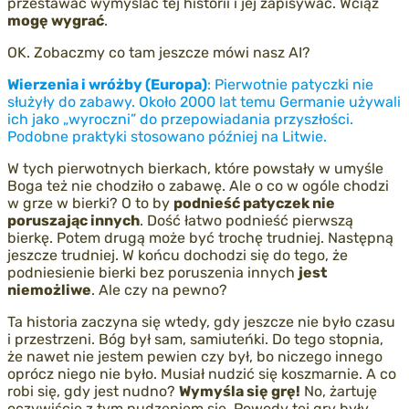
przestawać wymyślać tej historii i jej zapisywać. Wciąż
mogę wygrać
.
OK. Zobaczmy co tam jeszcze mówi nasz AI?
Wierzenia i wróżby (Europa)
: Pierwotnie patyczki nie
służyły do zabawy. Około 2000 lat temu Germanie używali
ich jako „wyroczni” do przepowiadania przyszłości.
Podobne praktyki stosowano później na Litwie.
W tych pierwotnych bierkach, które powstały w umyśle
Boga też nie chodziło o zabawę. Ale o co w ogóle chodzi
w grze w bierki? O to by
podnieść patyczek nie
poruszając innych
. Dość łatwo podnieść pierwszą
bierkę. Potem drugą może być trochę trudniej. Następną
jeszcze trudniej. W końcu dochodzi się do tego, że
podniesienie bierki bez poruszenia innych
jest
niemożliwe
. Ale czy na pewno?
Ta historia zaczyna się wtedy, gdy jeszcze nie było czasu
i przestrzeni. Bóg był sam, samiuteńki. Do tego stopnia,
że nawet nie jestem pewien czy był, bo niczego innego
oprócz niego nie było. Musiał nudzić się koszmarnie. A co
robi się, gdy jest nudno?
Wymyśla się grę!
No, żartuję
oczywiście z tym nudzeniem się. Powody tej gry były