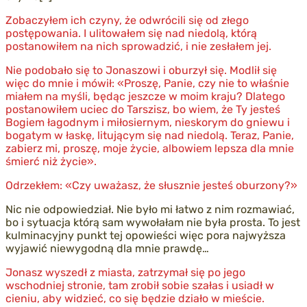
Zobaczyłem ich czyny, że odwrócili się od złego
postępowania. I ulitowałem się nad niedolą, którą
postanowiłem na nich sprowadzić, i nie zesłałem jej.
Nie podobało się to Jonaszowi i oburzył się. Modlił się
więc do mnie i mówił: «Proszę, Panie, czy nie to właśnie
miałem na myśli, będąc jeszcze w moim kraju? Dlatego
postanowiłem uciec do Tarszisz, bo wiem, że Ty jesteś
Bogiem łagodnym i miłosiernym, nieskorym do gniewu i
bogatym w łaskę, litującym się nad niedolą. Teraz, Panie,
zabierz mi, proszę, moje życie, albowiem lepsza dla mnie
śmierć niż życie».
Odrzekłem: «Czy uważasz, że słusznie jesteś oburzony?»
Nic nie odpowiedział. Nie było mi łatwo z nim rozmawiać,
bo i sytuacja którą sam wywołałam nie była prosta. To jest
kulminacyjny punkt tej opowieści więc pora najwyższa
wyjawić niewygodną dla mnie prawdę…
Jonasz wyszedł z miasta, zatrzymał się po jego
wschodniej stronie, tam zrobił sobie szałas i usiadł w
cieniu, aby widzieć, co się będzie działo w mieście.